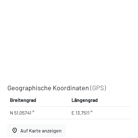
Geographische Koordinaten
(GPS)
Breitengrad
Längengrad
N 51.05741 °
E 13.7511 °
place
Auf Karte anzeigen