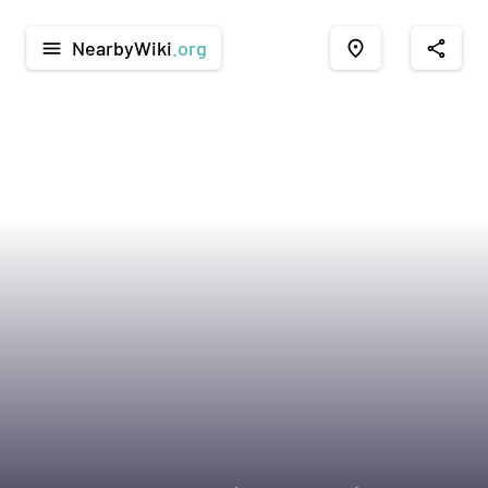
NearbyWiki
.org
menu
place
share