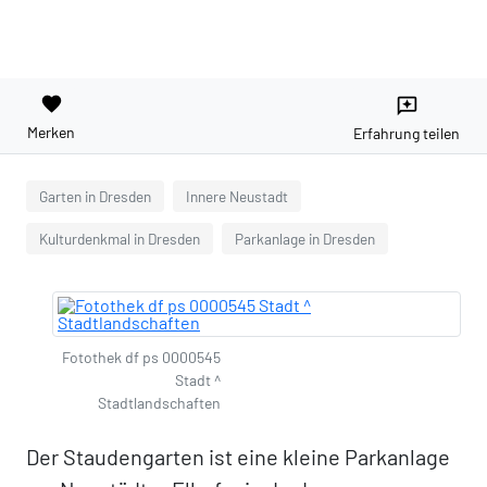
favorite
reviews
Merken
Erfahrung teilen
Garten in Dresden
Innere Neustadt
Kulturdenkmal in Dresden
Parkanlage in Dresden
Fotothek df ps 0000545
Stadt ^
Stadtlandschaften
Der Staudengarten ist eine kleine Parkanlage