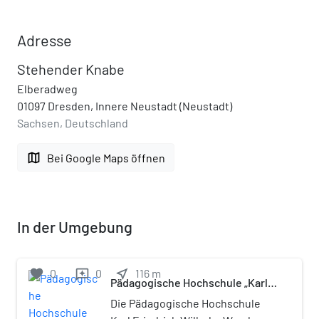
Adresse
Stehender Knabe
Elberadweg
01097 Dresden, Innere Neustadt (Neustadt)
Sachsen, Deutschland
map
Bei Google Maps öffnen
In der Umgebung
favorite
0
0
near_me
116
m
reviews
Pädagogische Hochschule „Karl
Friedrich Wilhelm Wander“
Die Pädagogische Hochschule
Dresden