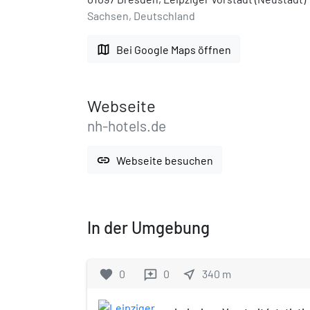
Sachsen, Deutschland
map
Bei Google Maps öffnen
Webseite
nh-hotels.de
link
Webseite besuchen
In der Umgebung
favorite
0
0
near_me
340
m
reviews