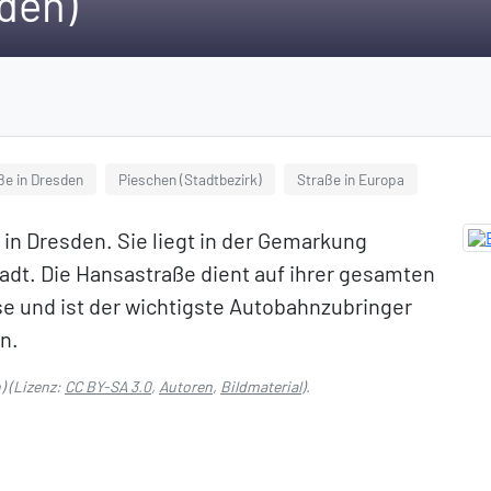
den)
ße in Dresden
Pieschen (Stadtbezirk)
Straße in Europa
 in Dresden. Sie liegt in der Gemarkung
tadt. Die Hansastraße dient auf ihrer gesamten
se und ist der wichtigste Autobahnzubringer
n.
)
(Lizenz:
CC BY-SA 3.0
,
Autoren
,
Bildmaterial
).