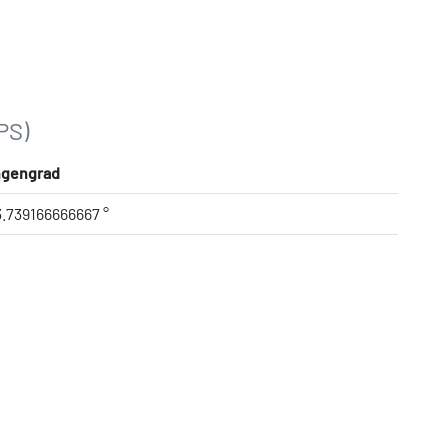
PS)
ngengrad
3.739166666667 °