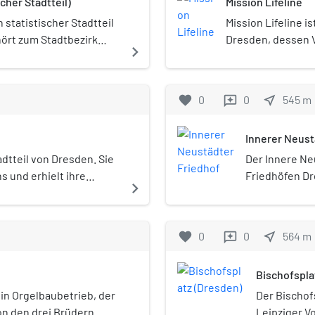
cher Stadtteil)
Mission Lifeline
n statistischer Stadtteil
Mission Lifeline i
hört zum Stadtbezirk
Dresden, dessen 
navigate_next
adtteil ist Teil des
Menschen im Mitte
s Leipziger Vorstadt.
Rettungsschiff Li
2019 die Elonore.
favorite
0
0
near_me
545
m
reviews
Innerer Neust
adtteil von Dresden. Sie
Der Innere Ne
s und erhielt ihre
Friedhöfen Dr
navigate_next
pzig, in deren Richtung
Bischofsplatz
elagert ist.
verweist auf 
innerhalb der
favorite
0
0
near_me
564
m
reviews
zahlreiche er
Innere Neustä
Bischofspla
besonders int
in Orgelbaubetrieb, der
Der Bischofs
n den drei Brüdern
Leipziger V