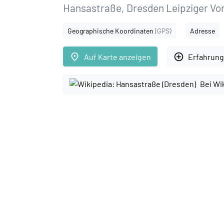
Hansastraße, Dresden Leipziger Vor
Geographische Koordinaten
(GPS)
Adresse
place
add_circle_outline
Auf Karte anzeigen
Erfahrung
Bei Wi