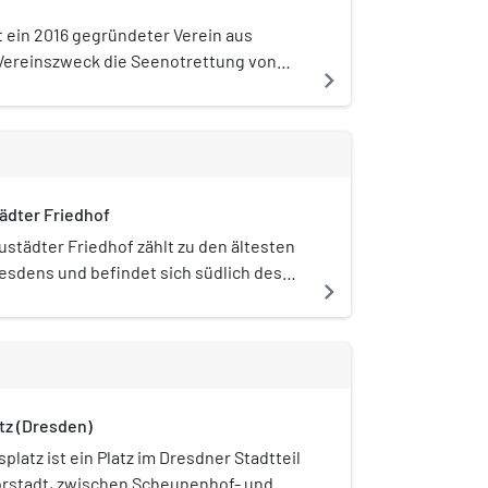
st ein 2016 gegründeter Verein aus
Vereinszweck die Seenotrettung von
navigate_next
lmeer ist. Dafür wurde zunächst das
feline benutzt und seit Ende August
ädter Friedhof
ustädter Friedhof zählt zu den ältesten
esdens und befindet sich südlich des
navigate_next
es in der Leipziger Vorstadt. Der Name
die ursprüngliche Lage des Friedhofs
 Dresdner Festungsanlagen. Durch
haltene barocke Grabstätten zählt der
dter Friedhof zu den kulturhistorisch
tz (Dresden)
eressanten Dresdner Friedhöfen.
platz ist ein Platz im Dresdner Stadtteil
orstadt, zwischen Scheunenhof- und