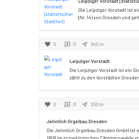
Leipziger Vorstadt (statistis
Die Leipziger Vorstadt ist ei
(Nr. 14) von Dresden und ge
Neustadt. Der statistische St
größeren Dresdner Stadtteil
favorite
0
0
near_me
340
m
reviews
Leipziger Vorstadt
Die Leipziger Vorstadt ist ein St
zählt zu den Vorstädten Dresden
Bezeichnung nach der Stadt Lei
sie der Dresdner Innenstadt vorg
favorite
0
0
near_me
253
m
reviews
Jehmlich Orgelbau Dresden
Die Jehmlich Orgelbau Dresden GmbH ist e
1808 im erzgebirgischen Cämmerswalde vo