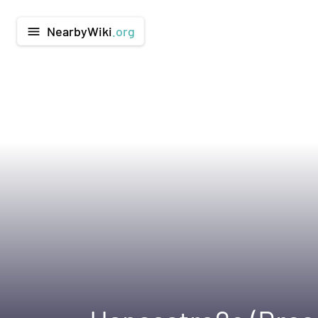
NearbyWiki
.org
menu