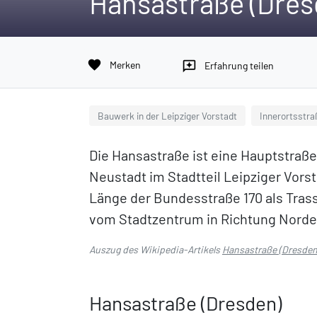
Hansastraße (Dres
favorite
Merken
reviews
Erfahrung teilen
Bauwerk in der Leipziger Vorstadt
Innerortsstra
Die Hansastraße ist eine Hauptstraße
Neustadt im Stadtteil Leipziger Vors
Länge der Bundesstraße 170 als Tras
vom Stadtzentrum in Richtung Norde
Auszug des Wikipedia-Artikels
Hansastraße (Dresden
Hansastraße (Dresden)