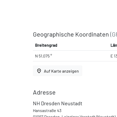
Geographische Koordinaten
(G
Breitengrad
Lä
N 51.075 °
E 1
place
Auf Karte anzeigen
Adresse
NH Dresden Neustadt
Hansastraße 43
01097 Dresden, Leipziger Vorstadt (Neustadt)