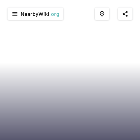
NearbyWiki
.org
menu
place
share