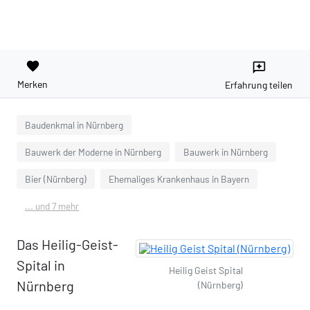
favorite
reviews
Merken
Erfahrung teilen
Baudenkmal in Nürnberg
Bauwerk der Moderne in Nürnberg
Bauwerk in Nürnberg
Bier (Nürnberg)
Ehemaliges Krankenhaus in Bayern
... und 7 mehr
Das Heilig-Geist-
Spital in
Heilig Geist Spital
Nürnberg
(Nürnberg)