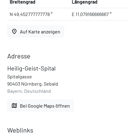
Breitengrad
Längengrad
N 49.452777777778 °
E 11.079166666667 °
place
Auf Karte anzeigen
Adresse
Heilig-Geist-Spital
Spitalgasse
90403 Nürnberg, Sebald
Bayern, Deutschland
map
Bei Google Maps öffnen
Weblinks