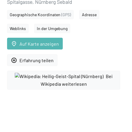
Spitalgasse, Nürnberg Sebald
Geographische Koordinaten
(GPS)
Adresse
Weblinks
In der Umgebung
place
Auf Karte anzeigen
add_circle_outline
Erfahrung teilen
Bei
Wikipedia weiterlesen