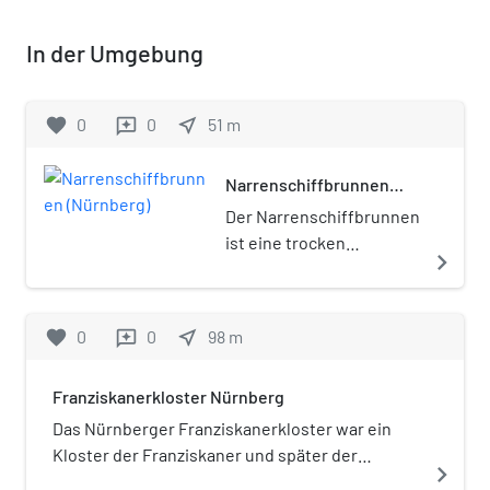
In der Umgebung
favorite
0
0
near_me
51
m
reviews
Narrenschiffbrunnen
(Nürnberg)
Der Narrenschiffbrunnen
ist eine trocken
navigate_next
aufgestellte
Brunnenplastik in
Nürnberg. Sie ist ein
favorite
0
0
near_me
98
m
reviews
Werk des 2007
verstorbenen Bildhauers
Franziskanerkloster Nürnberg
Jürgen Weber.
Das Nürnberger Franziskanerkloster war ein
Kloster der Franziskaner und später der
navigate_next
Franziskaner-Observanten in der bayerischen