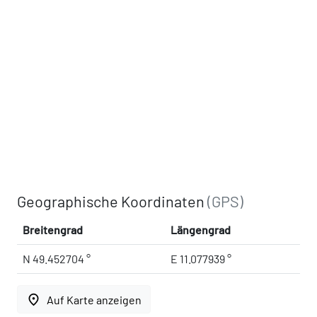
Geographische Koordinaten
(GPS)
Breitengrad
Längengrad
N 49.452704 °
E 11.077939 °
place
Auf Karte anzeigen