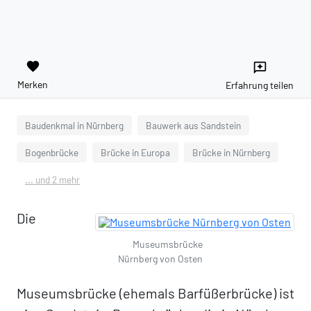
favorite
reviews
Merken
Erfahrung teilen
Baudenkmal in Nürnberg
Bauwerk aus Sandstein
Bogenbrücke
Brücke in Europa
Brücke in Nürnberg
... und 2 mehr
Die
Museumsbrücke
Nürnberg von Osten
Museumsbrücke (ehemals Barfüßerbrücke) ist