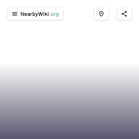
NearbyWiki
.org
menu
place
share