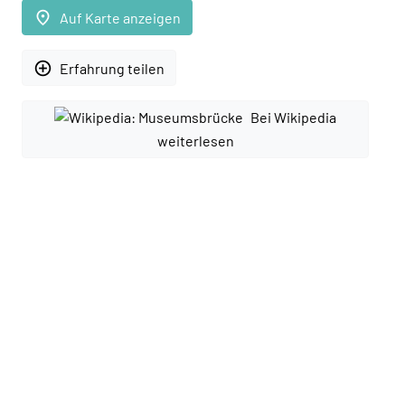
place
Auf Karte anzeigen
add_circle_outline
Erfahrung teilen
Bei Wikipedia
weiterlesen