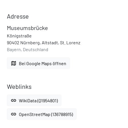
Adresse
Museumsbrücke
Königstraße
90402 Nürnberg, Altstadt, St. Lorenz
Bayern, Deutschland
map
Bei Google Maps öffnen
Weblinks
link
WikiData (Q1954801)
link
OpenStreetMap (136788915)