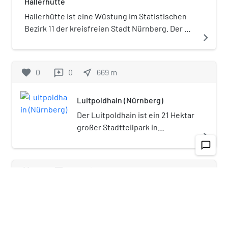
Hallerhütte
Hallerhütte ist eine Wüstung im Statistischen
Bezirk 11 der kreisfreien Stadt Nürnberg. Der Ort
navigate_next
wurde auch als Ziegelhütte bzw. als
Ziegelstadel bezeichnet.
favorite
0
0
near_me
669
m
reviews
Luitpoldhain (Nürnberg)
Der Luitpoldhain ist ein 21 Hektar
großer Stadtteilpark in
navigate_next
Nürnberg.
chat_bubble_outline
favorite
0
0
near_me
532
m
reviews
Historisches Straßenbahndepot St. Peter
Das Historische Straßenbahndepot St. Peter
wird vom Verein Freunde der Nürnberg-Fürther