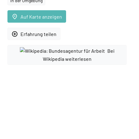
In der Umgebung
place
Auf Karte anzeigen
add_circle_outline
Erfahrung teilen
Bei
Wikipedia weiterlesen