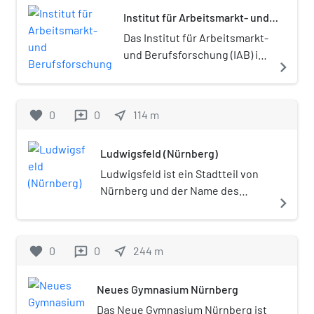
Institut für Arbeitsmarkt- und
Berufsforschung
Das Institut für Arbeitsmarkt-
und Berufsforschung (IAB) in
navigate_next
Nürnberg ist eine besondere
Dienststelle der
Bundesagentur für Arbeit
favorite
0
0
near_me
114
m
reviews
(BA).
Ludwigsfeld (Nürnberg)
Ludwigsfeld ist ein Stadtteil von
Nürnberg und der Name des
navigate_next
statistischen Bezirks 10.
favorite
0
0
near_me
244
m
reviews
Neues Gymnasium Nürnberg
Das Neue Gymnasium Nürnberg ist