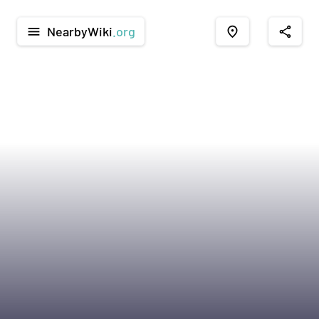
NearbyWiki
.org
menu
place
share