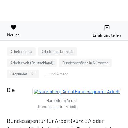
favorite
reviews
Merken
Erfahrung teilen
Arbeitsmarkt
Arbeitsmarktpolitik
Arbeitswelt (Deutschland)
Bundesbehörde in Nürnberg
Gegründet 1927
... und 4 mehr
Die
Nuremberg Aerial
Bundesagentur Arbeit
Bundesagentur für Arbeit (kurz BA oder