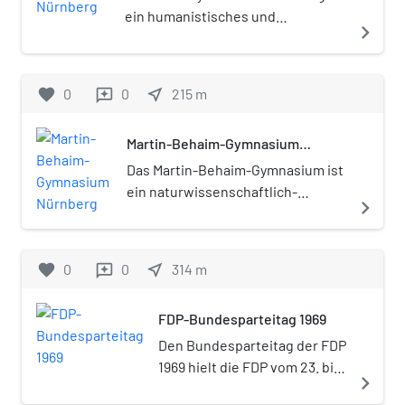
ein humanistisches und
navigate_next
sprachliches Gymnasium in
Nürnberg.
favorite
0
0
near_me
215
m
reviews
Martin-Behaim-Gymnasium
Nürnberg
Das Martin-Behaim-Gymnasium ist
ein naturwissenschaftlich-
navigate_next
technologisches und sprachliches
Gymnasium in Nürnberg.
favorite
0
0
near_me
314
m
reviews
FDP-Bundesparteitag 1969
Den Bundesparteitag der FDP
1969 hielt die FDP vom 23. bis
navigate_next
25. Juni 1969 in Nürnberg ab.