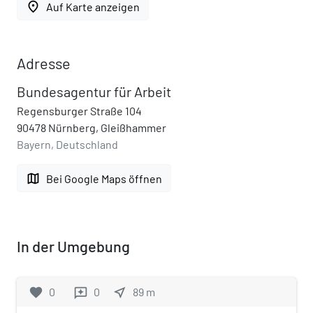
place
Auf Karte anzeigen
Adresse
Bundesagentur für Arbeit
Regensburger Straße 104
90478 Nürnberg, Gleißhammer
Bayern, Deutschland
map
Bei Google Maps öffnen
In der Umgebung
favorite
0
0
near_me
89
m
reviews