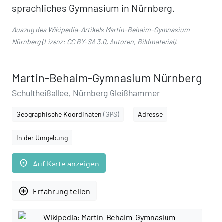
sprachliches Gymnasium in Nürnberg.
Auszug des Wikipedia-Artikels
Martin-Behaim-Gymnasium
Nürnberg
(Lizenz:
CC BY-SA 3.0
,
Autoren
,
Bildmaterial
).
Martin-Behaim-Gymnasium Nürnberg
Schultheißallee, Nürnberg Gleißhammer
Geographische Koordinaten
(GPS)
Adresse
In der Umgebung
place
Auf Karte anzeigen
add_circle_outline
Erfahrung teilen