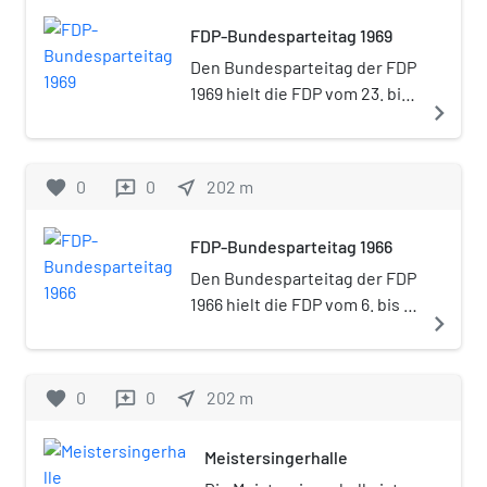
FDP-Bundesparteitag 1969
Den Bundesparteitag der FDP
1969 hielt die FDP vom 23. bis
navigate_next
25. Juni 1969 in Nürnberg ab.
Es handelte sich um den 20.
ordentlichen
favorite
0
0
near_me
202
m
reviews
Bundesparteitag der FDP in
der Bundesrepublik
FDP-Bundesparteitag 1966
Deutschland. Der Parteitag
fand in der
Den Bundesparteitag der FDP
Meistersingerhalle statt.
1966 hielt die FDP vom 6. bis 7.
navigate_next
Juni 1966 in Nürnberg ab. Es
handelte sich um den 17.
ordentlichen
favorite
0
0
near_me
202
m
reviews
Bundesparteitag der FDP in
der Bundesrepublik
Meistersingerhalle
Deutschland.