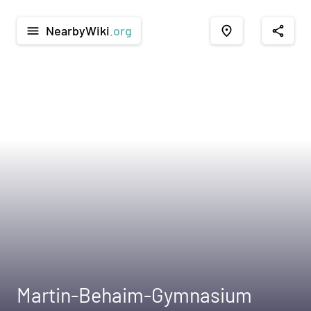
NearbyWiki
.org
menu
place
share
Martin-Behaim-Gymnasium