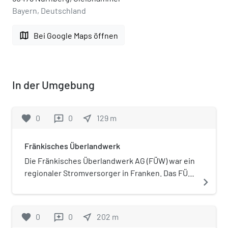
Bayern, Deutschland
map
Bei Google Maps öffnen
In der Umgebung
favorite
0
0
near_me
129
m
reviews
Fränkisches Überlandwerk
Die Fränkisches Überlandwerk AG (FÜW) war ein
regionaler Stromversorger in Franken. Das FÜW
navigate_next
war ein reines Verteilungsunternehmen,
welches seinen Strom von der Großkraftwerk
Franken AG bezog.
favorite
0
0
near_me
202
m
reviews