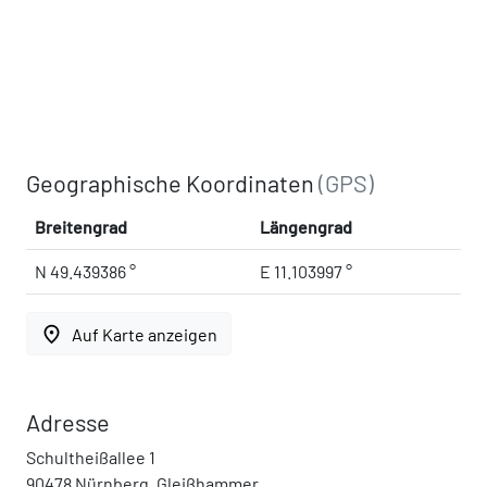
Geographische Koordinaten
(GPS)
Breitengrad
Längengrad
N 49.439386 °
E 11.103997 °
place
Auf Karte anzeigen
Adresse
Schultheißallee 1
90478 Nürnberg, Gleißhammer