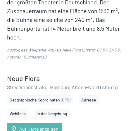
der größten Theater in Deutschland. Der
Zuschauerraum hat eine Fläche von 1530 m²,
die Bühne eine solche von 240 m². Das
Bühnenportal ist 14 Meter breit und 8,5 Meter
hoch.
Auszug des Wikipedia-Artikels
Neue Flora
(Lizenz:
CC BY-SA 3.0
,
Autoren
,
Bildmaterial
).
Neue Flora
Stresemannstraße, Hamburg Altona-Nord (Altona)
Geographische Koordinaten
(GPS)
Adresse
Weblinks
In der Umgebung
place
Auf Karte anzeigen