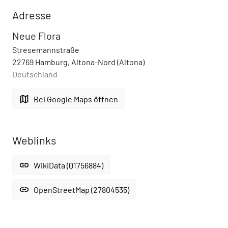
Adresse
Neue Flora
Stresemannstraße
22769 Hamburg, Altona-Nord (Altona)
Deutschland
map
Bei Google Maps öffnen
Weblinks
link
WikiData (Q1756884)
link
OpenStreetMap (27804535)