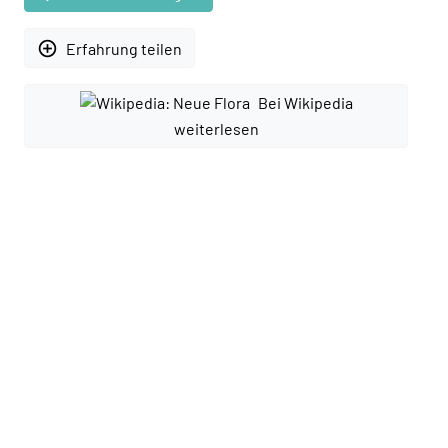
add_circle_outline
Erfahrung teilen
Bei Wikipedia
weiterlesen