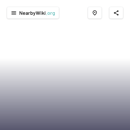
NearbyWiki
.org
menu
place
share