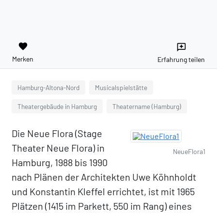
favorite
reviews
Merken
Erfahrung teilen
Hamburg-Altona-Nord
Musicalspielstätte
Theatergebäude in Hamburg
Theatername (Hamburg)
Die Neue Flora (Stage
Theater Neue Flora) in
NeueFlora1
Hamburg, 1988 bis 1990
nach Plänen der Architekten Uwe Köhnholdt
und Konstantin Kleffel errichtet, ist mit 1965
Plätzen (1415 im Parkett, 550 im Rang) eines