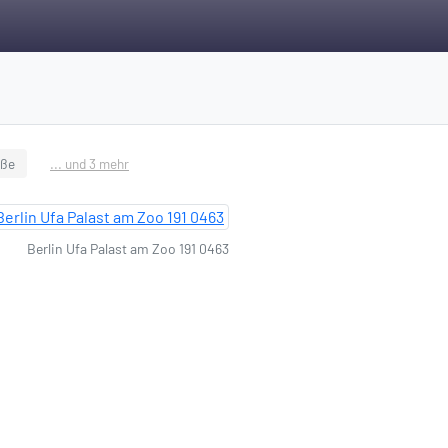
aße
... und 3 mehr
Berlin Ufa Palast am Zoo 191 0463