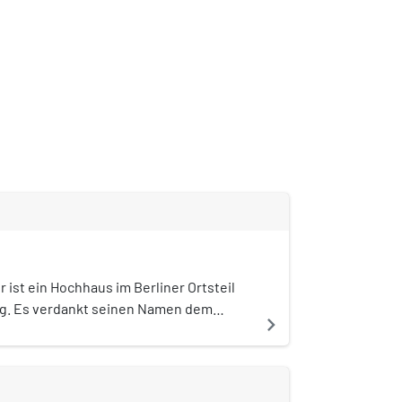
 ist ein Hochhaus im Berliner Ortsteil
g. Es verdankt seinen Namen dem
navigate_next
genden Zoologischen Garten und steht
 auf Platz 5 aller Berliner Hochhäuser.
 dem Upper West bildet es ein
ur Kantstraße und rahmt die