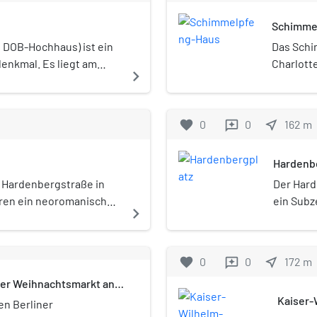
Gedächtniskir
Schimme
ein. Das Zoof
Fünfsterne-Hot
 DOB-Hochhaus) ist ein
Das Schi
enkmal. Es liegt am
Charlott
navigate_next
ner City West im Ortsteil
sieben- 
des Gebäudes geht auf
Bürohaus
 das in der ersten
Kurfürst
favorite
0
0
near_me
162
m
reviews
n beliebtes Tanzlokal
erstreck
östliche
Hardenb
westlich
bildete.
r Hardenbergstraße in
Der Harde
Haus geht
aren ein neoromanisches
ein Subz
navigate_next
Schimmel
 Wilhelm I. benannt und
liegt im 
Leuchtre
se 1905–1906 erbaut
Charlott
es sich 
s berücksichtigte alle
Hardenbe
favorite
0
0
near_me
172
m
reviews
Frankfur
II. Im Zweiten Weltkrieg
das Area
ner Weihnachtsmarkt an
aber nac
nem Luftangriff im Jahr
Tiergart
Kaiser-
abgerissen. An seiner
die Hard
en Berliner