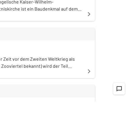
äude des Bahnhofs Zoologischer Garten
ngelische Kaiser-Wilhelm-
lossen.
niskirche ist ein Baudenkmal auf dem
navigate_next
eidplatz im Berliner Ortsteil
tenburg. Sie wurde im Auftrag von
Wilhelm II. zum Gedenken an seinen
r Kaiser Wilhelm I. in den Jahren 1891–
n Franz Schwechten im Stil der
nik erbaut. Ihr Kirchturm war mit 113
der damals höchste der Stadt. Während
der Zeit vor dem Zweiten Weltkrieg als
iten Weltkriegs wurde die
ooviertel bekannt) wird der Teil
navigate_next
niskirche 1943 schwer beschädigt. Nach
rfürstendamm, Breitscheidplatz und die
treit um den Wiederaufbau folgte die
n den Ortsteilen Charlottenburg,
g auf den Abriss des Kirchenschiffs, den
rsdorf und Tiergarten bezeichnet. Es
chat_bubble_outline
der 71 Meter hohen Turmruine als
ines von mehreren
 gegen den Krieg und auf den Neubau
tren der Stadt, das das bedeutendste
ierteiligen Bauensembles. Dieses wurde
West-Berlins während der Zeit der
63 von Egon Eiermann im Stil der
darstellte.
sprünglich: Atlas Tower) ist ein
 erbaut und besteht aus dem
eitscheidplatz im Berliner Ortsteil
navigate_next
schiff, dem Kirchturm, der Kapelle und
. Es bildet mit 118 Metern Höhe und 33