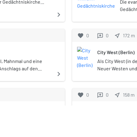
 der Zoo Palast, erbaut
vom Geb
r Gedächtniskirche
Die eva
 Architekten Paul
abgesch
che Terrorist Anis Amri
Gedächt
navigate_next
rger und Gerhard
egen 20 Uhr einen
Breitsch
schenmenge auf dem
Charlot
m Breitscheidplatz im
Kaiser 
favorite
0
0
near_me
172
m
reviews
r Gedächtniskirche im
Großvate
Wilmersdorf. Beim
1895 vo
City West (Berlin)
n Folge starben
Neoroma
 darunter der beim Raub
Metern 
al, Mahnmal und eine
Als City West (in 
te Fahrer. Mindestens
des Zwe
 Anschlags auf den
Neuer Westen und Z
navigate_next
es Marktes wurden zum
Gedächt
r Gedächtniskirche auf
Berlins um den Ku
r Täter Amri konnte
einem S
 Ortsteil
Tauentzienstraße i
wurde aber am
Einigun
Schöneberg, Wilme
favorite
0
0
near_me
158
m
reviews
der
Erhalt 
handelt sich um e
haft als dringend
Mahnmal
Hauptgeschäftszen
lin)
Upper West
lich zur Fahndung
eines v
Geschäftszentrum 
23. Dezember bei einer
1959–19
deutschen Teilung 
 Gebäude an der
Upper West (ur
italien von Polizisten in
Moderne
ste-Viktoria-Platzes im
Hochhaus am Br
navigate_next
 terroristische
Kirchen
arlottenburg zwischen
Charlottenburg