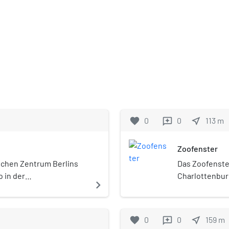
favorite
0
0
near_me
113
m
reviews
Zoofenster
lichen Zentrum Berlins
Das Zoofenster
o in der
Charlottenbur
navigate_next
zur Premium
gegenüber lie
 wurde umgebaut und am
mit 118 Metern
.
Gemeinsam mit
favorite
0
0
near_me
159
m
reviews
Torensemble z