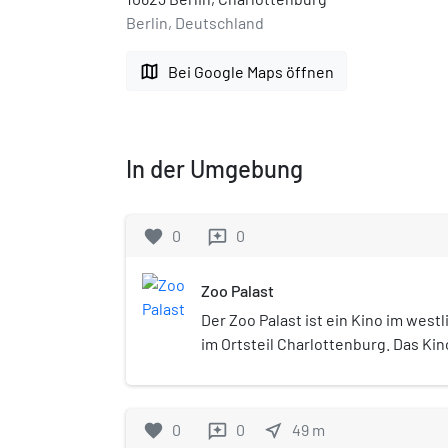
Berlin, Deutschland
map
Bei Google Maps öffnen
In der Umgebung
favorite
0
0
reviews
Zoo Palast
Der Zoo Palast ist ein Kino im west
im Ortsteil Charlottenburg. Das Kin
Hardenbergstraße gehört aktuell 
Entertainment GmbH. Der Betrieb
27. November 2013 wiedereröffnet
favorite
0
0
near_me
49
m
reviews