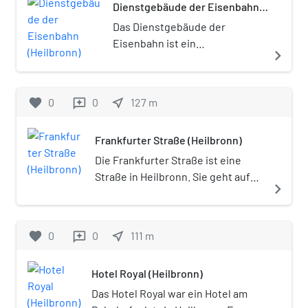
Dienstgebäude der Eisenbahn
(Heilbronn)
Das Dienstgebäude der
Eisenbahn ist ein
navigate_next
neogotisches,
denkmalgeschütztes Gebäude
in Heilbronn, Bahnhofstraße
favorite
0
0
near_me
127
m
reviews
20.
Frankfurter Straße (Heilbronn)
Die Frankfurter Straße ist eine
Straße in Heilbronn. Sie geht auf
navigate_next
einen alten Fernweg zurück, der
einst als westlicher Zugang zur
Stadt zur Neckarbrücke führte.
favorite
0
0
near_me
111
m
reviews
Heute ist sie eine teilweise
verkehrsberuhigte Nebenstraße,
Hotel Royal (Heilbronn)
die sowohl im Bereich des
Schießhauses wie auch an ihrer
Das Hotel Royal war ein Hotel am