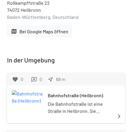
Roßkampffstraße 22
74072 Heilbronn
Baden-Württemberg, Deutschland
map
Bei Google Maps öffnen
In der Umgebung
favorite
0
0
near_me
68
m
reviews
Bahnhofstraße (Heilbronn)
Die Bahnhofstraße ist eine
Straße in Heilbronn. Sie
navigate_next
verbindet die Heilbronner
Innenstadt östlich des Neckars