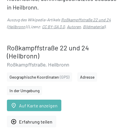
in Heilbronn.
Auszug des Wikipedia-Artikels
Roßkampffstraße 22 und 24
(Heilbronn)
(Lizenz:
CC BY-SA 3.0
,
Autoren
,
Bildmaterial
).
Roßkampffstraße 22 und 24
(Heilbronn)
Roßkampffstraße, Heilbronn
Geographische Koordinaten
(GPS)
Adresse
In der Umgebung
place
Auf Karte anzeigen
add_circle_outline
Erfahrung teilen