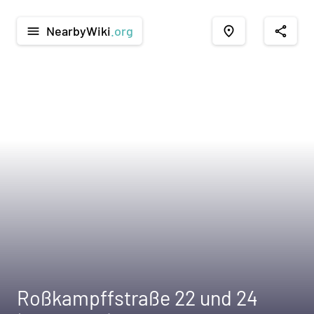
NearbyWiki
.org
menu
place
share
Roßkampffstraße 22 und 24