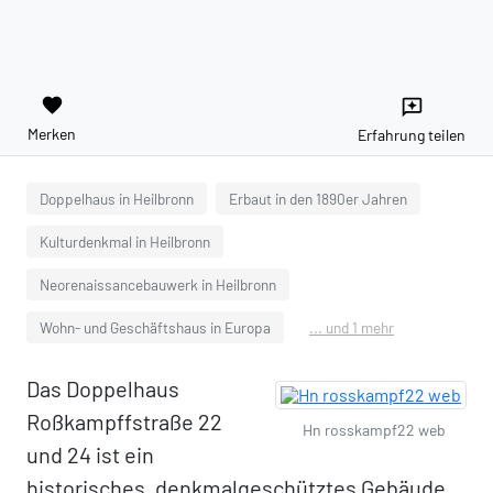
favorite
reviews
Merken
Erfahrung teilen
Doppelhaus in Heilbronn
Erbaut in den 1890er Jahren
Kulturdenkmal in Heilbronn
Neorenaissancebauwerk in Heilbronn
Wohn- und Geschäftshaus in Europa
... und 1 mehr
Das Doppelhaus
Roßkampffstraße 22
Hn rosskampf22 web
und 24 ist ein
historisches, denkmalgeschütztes Gebäude