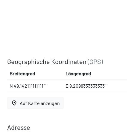
Geographische Koordinaten
(GPS)
Breitengrad
Längengrad
N 49.142111111111 °
E 9.2098333333333 °
place
Auf Karte anzeigen
Adresse