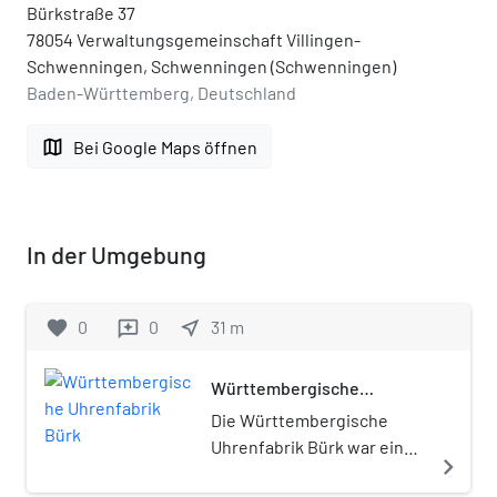
Bürkstraße 37
78054 Verwaltungsgemeinschaft Villingen-
Schwenningen, Schwenningen (Schwenningen)
Baden-Württemberg, Deutschland
map
Bei Google Maps öffnen
In der Umgebung
favorite
0
0
near_me
31
m
reviews
Württembergische
Uhrenfabrik Bürk
Die Württembergische
Uhrenfabrik Bürk war eines
navigate_next
der bedeutendsten