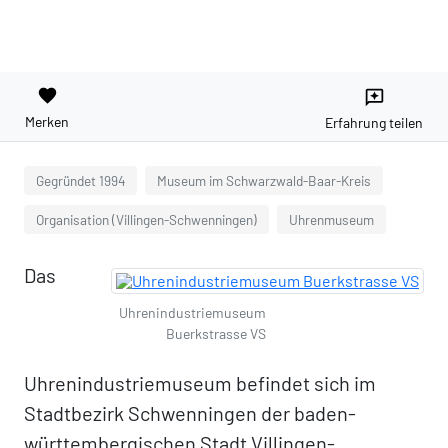
favorite
reviews
Merken
Erfahrung teilen
Gegründet 1994
Museum im Schwarzwald-Baar-Kreis
Organisation (Villingen-Schwenningen)
Uhrenmuseum
Das
Uhrenindustriemuseum
Buerkstrasse VS
Uhrenindustriemuseum befindet sich im
Stadtbezirk Schwenningen der baden-
württembergischen Stadt Villingen-