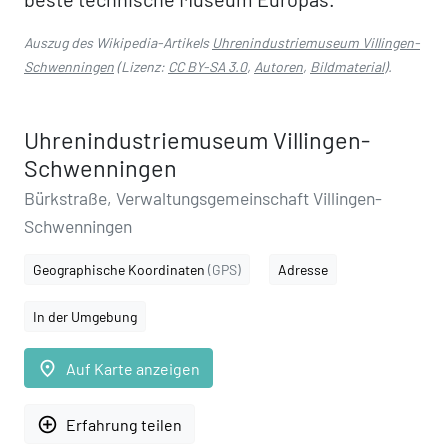
Auszug des Wikipedia-Artikels
Uhrenindustriemuseum Villingen-
Schwenningen
(Lizenz:
CC BY-SA 3.0
,
Autoren
,
Bildmaterial
).
Uhrenindustriemuseum Villingen-
Schwenningen
Bürkstraße, Verwaltungsgemeinschaft Villingen-
Schwenningen
Geographische Koordinaten
(GPS)
Adresse
In der Umgebung
place
Auf Karte anzeigen
add_circle_outline
Erfahrung teilen