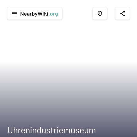
NearbyWiki
.org
menu
place
share
Uhrenindustriemuseum