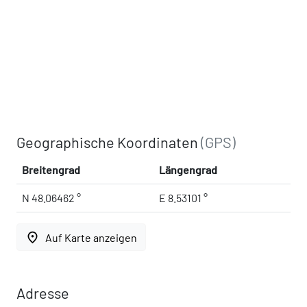
Geographische Koordinaten
(GPS)
Breitengrad
Längengrad
N 48.06462 °
E 8.53101 °
place
Auf Karte anzeigen
Adresse