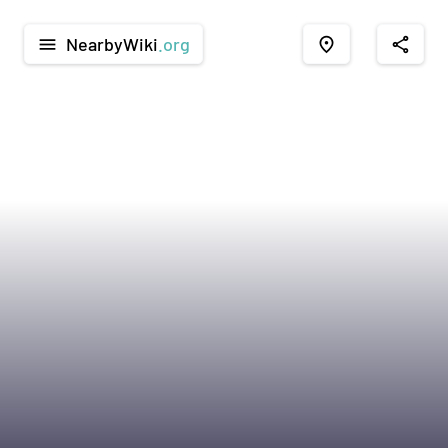
NearbyWiki
.org
menu
place
share