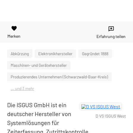
favorite
reviews
Merken
Erfahrung teilen
Abkürzung
Elektronikhersteller
Gegründet 1888
Maschinen- und Gerätehersteller
Produzierendes Unternehmen (Schwarzwald-Baar-Kreis)
... und 3 mehr
Die ISGUS GmbH ist ein
deutscher Hersteller von
D VS ISGUS West
Systemlösungen für
Zeiterfassung, Zutrittskontrolle,