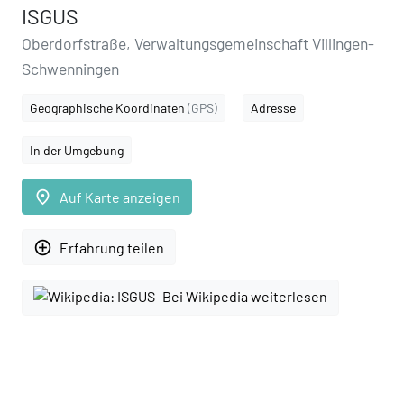
ISGUS
Oberdorfstraße, Verwaltungsgemeinschaft Villingen-
Schwenningen
Geographische Koordinaten
(GPS)
Adresse
In der Umgebung
place
Auf Karte anzeigen
add_circle_outline
Erfahrung teilen
Bei Wikipedia weiterlesen