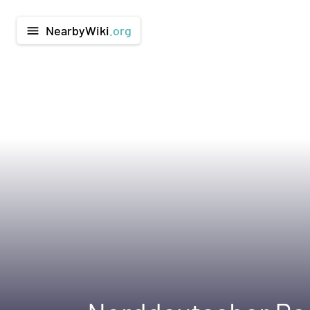
NearbyWiki
.org
menu