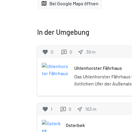
map
Bei Google Maps öffnen
In der Umgebung
favorite
0
0
near_me
39
m
reviews
Uhlenhorster Fährhaus
Das Uhlenhorster Fährhaus
östlichen Ufer der Außenal
Uhlenhorst. Nach der Zers
Zweiten Weltkriegs wurde d
gesprengt.
favorite
1
0
near_me
163
m
reviews
Osterbek