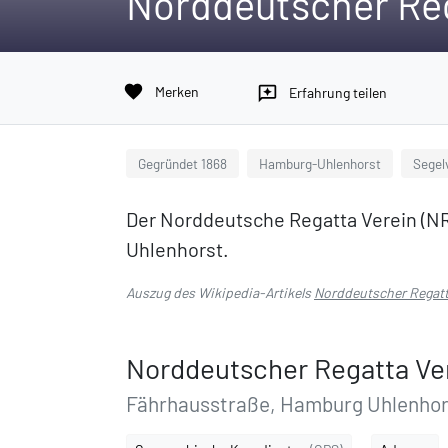
Norddeutscher Reg
favorite
Merken
reviews
Erfahrung teilen
Gegründet 1868
Hamburg-Uhlenhorst
Segel
Der Norddeutsche Regatta Verein (NRV
Uhlenhorst.
Auszug des Wikipedia-Artikels
Norddeutscher Regatt
Norddeutscher Regatta Ve
Fährhausstraße, Hamburg Uhlenhor