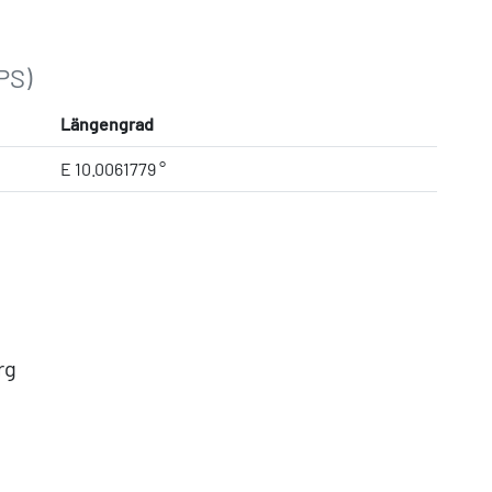
PS)
Längengrad
E 10.0061779 °
rg