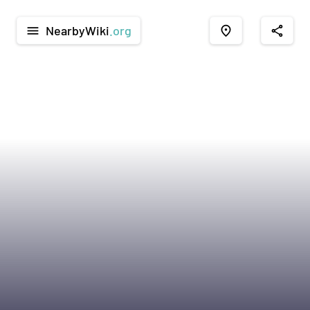
NearbyWiki
.org
menu
place
share