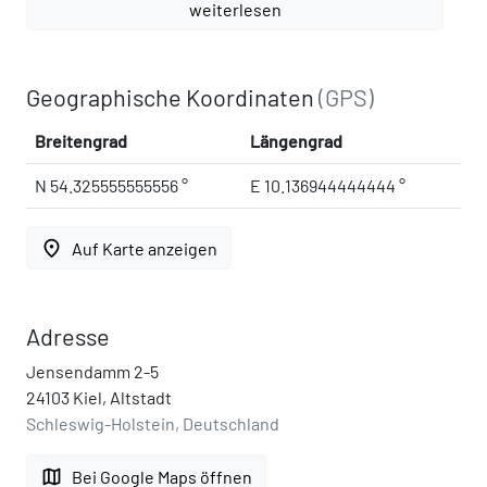
weiterlesen
Geographische Koordinaten
(GPS)
Breitengrad
Längengrad
N 54.325555555556 °
E 10.136944444444 °
place
Auf Karte anzeigen
Adresse
Jensendamm 2-5
24103 Kiel, Altstadt
Schleswig-Holstein, Deutschland
map
Bei Google Maps öffnen