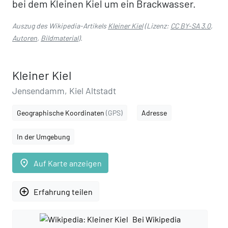
bei dem Kleinen Kiel um ein Brackwasser.
Auszug des Wikipedia-Artikels
Kleiner Kiel
(Lizenz:
CC BY-SA 3.0
,
Autoren
,
Bildmaterial
).
Kleiner Kiel
Jensendamm, Kiel Altstadt
Geographische Koordinaten
(GPS)
Adresse
In der Umgebung
place
Auf Karte anzeigen
add_circle_outline
Erfahrung teilen
Bei Wikipedia