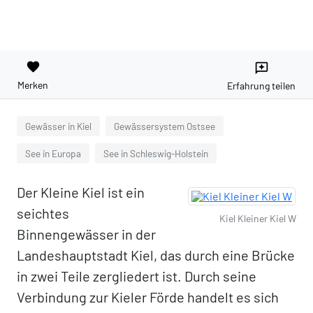
favorite
reviews
Merken
Erfahrung teilen
Gewässer in Kiel
Gewässersystem Ostsee
See in Europa
See in Schleswig-Holstein
Der Kleine Kiel ist ein
seichtes
Kiel Kleiner Kiel W
Binnengewässer in der
Landeshauptstadt Kiel, das durch eine Brücke
in zwei Teile zergliedert ist. Durch seine
Verbindung zur Kieler Förde handelt es sich