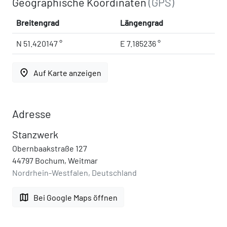
Geographische Koordinaten
(GPS)
Breitengrad
Längengrad
N 51.420147 °
E 7.185236 °
place
Auf Karte anzeigen
Adresse
Stanzwerk
Obernbaakstraße 127
44797 Bochum, Weitmar
Nordrhein-Westfalen, Deutschland
map
Bei Google Maps öffnen