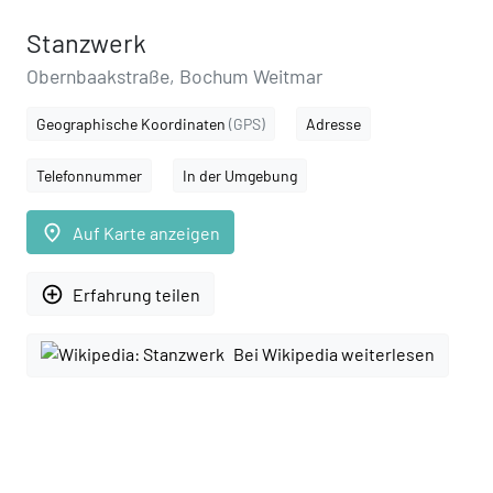
Stanzwerk
Obernbaakstraße, Bochum Weitmar
Geographische Koordinaten
(GPS)
Adresse
Telefonnummer
In der Umgebung
place
Auf Karte anzeigen
add_circle_outline
Erfahrung teilen
Bei Wikipedia weiterlesen