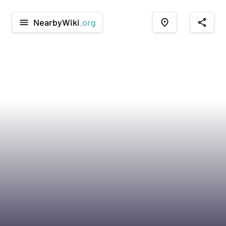
NearbyWiki
.org
menu
place
share