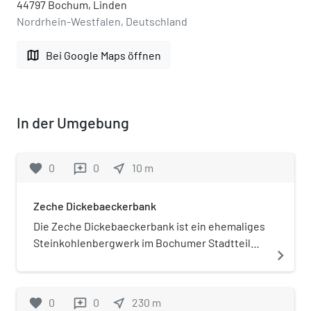
44797 Bochum, Linden
Nordrhein-Westfalen, Deutschland
map
Bei Google Maps öffnen
In der Umgebung
favorite
0
0
near_me
10
m
reviews
Zeche Dickebaeckerbank
Die Zeche Dickebaeckerbank ist ein ehemaliges
Steinkohlenbergwerk im Bochumer Stadtteil
navigate_next
Linden. Das Bergwerk war auch unter den
Namen Zeche Dickebeckerbank, Zeche Dicke
Bäcker Bank, Zeche Dick-Bäckerbank, Zeche
favorite
0
0
near_me
230
m
reviews
Bäckerbank und Zeche Dicke Baaker Bank