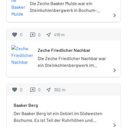
Die Zeche Baaker Mulde war ein
Steinkohlenbergwerk in Bochum-
navigate_next
Linden. Die Zeche entstand durch
Konsolidation von drei bisher
eigenständigen Stollenzechen. Die
favorite
0
0
near_me
416
m
reviews
Gewerkschaft der Zeche Baaker Mulde
gehörte zu den Gründungsmitgliedern
Zeche Friedlicher Nachbar
des Rheinisch-Westfälischen Kohlen-
Syndikats.
Die Zeche Friedlicher Nachbar war
ein Steinkohlenbergwerk im
navigate_next
Bochumer Stadtteil Linden. Das
Bergwerk befand sich im
westlichen Teil der Bochumer
favorite
0
0
near_me
362
m
reviews
Mulde. Die Zeche Friedlicher
Nachbar gehörte in der zweiten
Baaker Berg
Hälfte des 19. Jahrhunderts zu den
bedeutenden Bergwerken im
Der Baaker Berg ist ein Gebiet im Südwesten
Regierungsbezirk Arnsberg.
Bochums. Es ist Teil der Ruhrhöhen und
navigate_next
befindet sich zwischen Linden, Rauendahl und