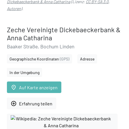
Dickebaeckerbank & Anna Catharina
(Lizenz:
CC BY-SA 3.0
,
Autoren
).
Zeche Vereinigte Dickebaeckerbank &
Anna Catharina
Baaker Straße, Bochum Linden
Geographische Koordinaten
(GPS)
Adresse
In der Umgebung
place
Auf Karte anzeigen
add_circle_outline
Erfahrung teilen