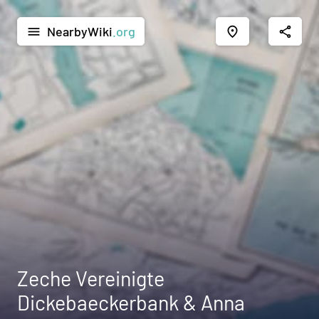
NearbyWiki
.org
menu
place
share
Zeche Vereinigte
Dickebaeckerbank & Anna