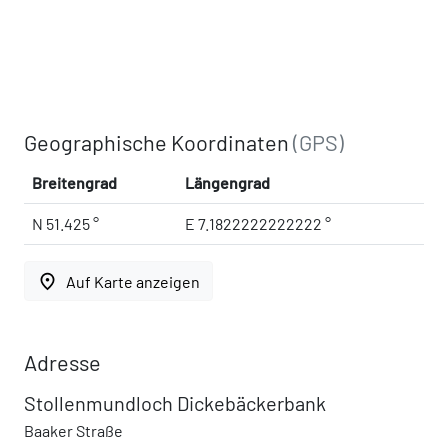
Geographische Koordinaten
(GPS)
Breitengrad
Längengrad
N 51.425 °
E 7.1822222222222 °
place
Auf Karte anzeigen
Adresse
Stollenmundloch Dickebäckerbank
Baaker Straße