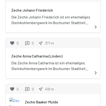
bekannt. Das Stollenmundloch dieses
Zeche Johann Friederich
Bergwerks befand sich östlich der heutigen
Baaker Straße.
Die Zeche Johann Friederich ist ein ehemaliges
Steinkohlenbergwerk im Bochumer Stadtteil
navigate_next
Linden. Das Bergwerk war auch unter dem
Namen Zeche Johann Friedrich bekannt. Die
Zeche war über 100 Jahre in Betrieb.
favorite
0
0
near_me
371
m
reviews
Zeche Anna Catharina (Linden)
Die Zeche Anna Catharina ist ein ehemaliges
Steinkohlenbergwerk im Bochumer Stadtteil
navigate_next
Linden. Das Bergwerk war auch unter den
Namen Zeche Anna Catrien oder Zeche Anna
Catharina Amts Bochum bekannt.
favorite
0
0
near_me
416
m
reviews
Zeche Baaker Mulde