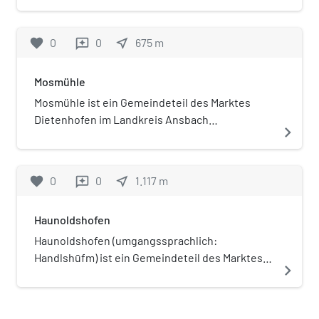
Dietenhofen (Dekanat Herrieden
des Bistums Eichstätt).
favorite
0
0
near_me
675
m
reviews
Mosmühle
Mosmühle ist ein Gemeindeteil des Marktes
Dietenhofen im Landkreis Ansbach
navigate_next
(Mittelfranken, Bayern).
favorite
0
0
near_me
1.117
m
reviews
Haunoldshofen
Haunoldshofen (umgangssprachlich:
Handlshūfm) ist ein Gemeindeteil des Marktes
navigate_next
Dietenhofen im Landkreis Ansbach
(Mittelfranken, Bayern).