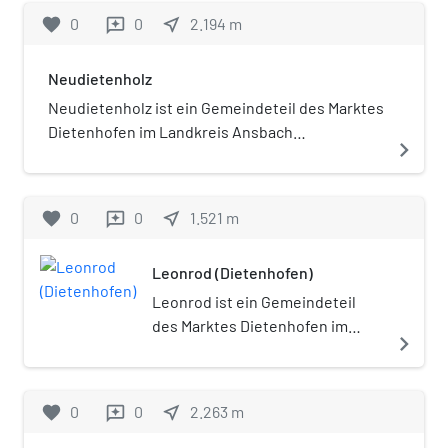
favorite
0
0
near_me
2.194
m
reviews
Neudietenholz
Neudietenholz ist ein Gemeindeteil des Marktes
Dietenhofen im Landkreis Ansbach
navigate_next
(Mittelfranken, Bayern).
favorite
0
0
near_me
1.521
m
reviews
Leonrod (Dietenhofen)
Leonrod ist ein Gemeindeteil
des Marktes Dietenhofen im
navigate_next
Landkreis Ansbach
(Mittelfranken, Bayern).
favorite
0
0
near_me
2.263
m
reviews