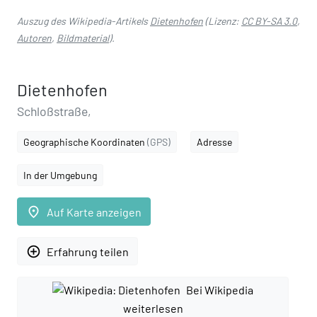
Auszug des Wikipedia-Artikels
Dietenhofen
(Lizenz:
CC BY-SA 3.0
,
Autoren
,
Bildmaterial
).
Dietenhofen
Schloßstraße,
Geographische Koordinaten
(GPS)
Adresse
In der Umgebung
place
Auf Karte anzeigen
add_circle_outline
Erfahrung teilen
Bei Wikipedia
weiterlesen