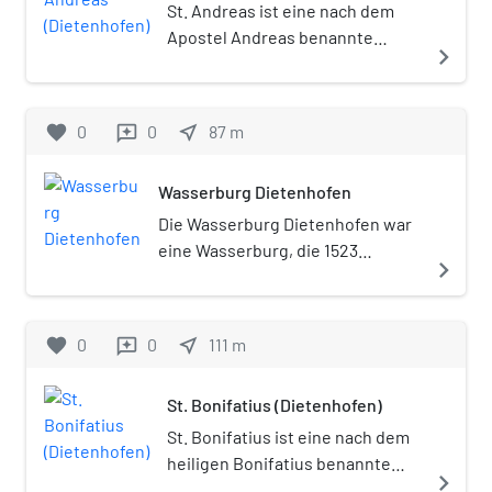
ein geschütztes Baudenkmal.
St. Andreas ist eine nach dem
Der zweigeschossige
Apostel Andreas benannte
navigate_next
Satteldachbau mit teils
evangelisch-lutherische Kirche
verputztem Fachwerk über
in Dietenhofen (Dekanat
massivem Quadermauerwerk im
Ansbach).
favorite
0
0
near_me
87
m
reviews
Erdgeschoss besitzt
Ladeöffnungen im
Wasserburg Dietenhofen
dreigeschossigen Giebel und
eine klassizistische Haustüre.
Die Wasserburg Dietenhofen war
eine Wasserburg, die 1523
navigate_next
zerstört wurde und als Schloss
Dietenhofen neu errichtet wurde.
Dietenhofen ist ein Markt im
favorite
0
0
near_me
111
m
reviews
mittelfränkischen Landkreis
Ansbach.
St. Bonifatius (Dietenhofen)
St. Bonifatius ist eine nach dem
heiligen Bonifatius benannte
navigate_next
römisch-katholische Kirche in