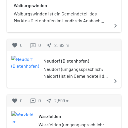
Walburgswinden
Walburgswinden ist ein Gemeindeteil des
Marktes Dietenhofen im Landkreis Ansbach
navigate_next
(Mittelfranken, Bayern).
favorite
0
0
near_me
2.182
m
reviews
Neudorf (Dietenhofen)
Neudorf (umgangssprachlich:
Naidorf) ist ein Gemeindeteil des
navigate_next
Marktes Dietenhofen im
Landkreis Ansbach
(Mittelfranken, Bayern).
favorite
0
0
near_me
2.599
m
reviews
Warzfelden
Warzfelden (umgangssprachlich: