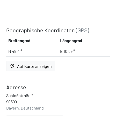
Geographische Koordinaten
(GPS)
Breitengrad
Längengrad
N 49.4 °
E 10.69 °
place
Auf Karte anzeigen
Adresse
Schloßstraße 2
90599
Bayern, Deutschland