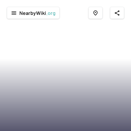
NearbyWiki
.org
menu
place
share