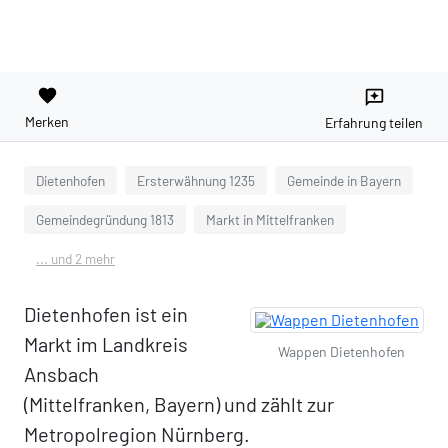
favorite
reviews
Merken
Erfahrung teilen
Dietenhofen
Ersterwähnung 1235
Gemeinde in Bayern
Gemeindegründung 1813
Markt in Mittelfranken
... und 2 mehr
Dietenhofen ist ein
Markt im Landkreis
Wappen Dietenhofen
Ansbach
(Mittelfranken, Bayern) und zählt zur
Metropolregion Nürnberg.