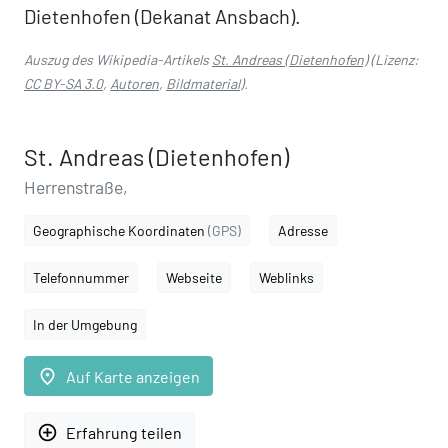
Dietenhofen (Dekanat Ansbach).
Auszug des Wikipedia-Artikels
St. Andreas (Dietenhofen)
(Lizenz:
CC BY-SA 3.0
,
Autoren
,
Bildmaterial
).
St. Andreas (Dietenhofen)
Herrenstraße,
Geographische Koordinaten
(GPS)
Adresse
Telefonnummer
Webseite
Weblinks
In der Umgebung
place
Auf Karte anzeigen
add_circle_outline
Erfahrung teilen