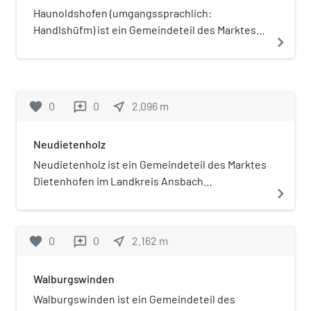
eine klassizistische Haustüre.
Haunoldshofen (umgangssprachlich:
Handlshūfm) ist ein Gemeindeteil des Marktes
navigate_next
Dietenhofen im Landkreis Ansbach
(Mittelfranken, Bayern).
favorite
0
0
near_me
2.096
m
reviews
Neudietenholz
Neudietenholz ist ein Gemeindeteil des Marktes
Dietenhofen im Landkreis Ansbach
navigate_next
(Mittelfranken, Bayern).
favorite
0
0
near_me
2.162
m
reviews
Walburgswinden
Walburgswinden ist ein Gemeindeteil des