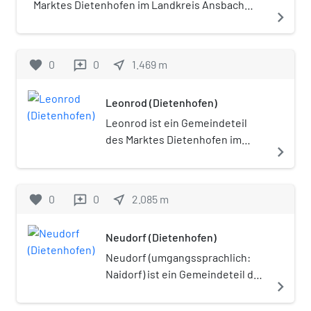
Marktes Dietenhofen im Landkreis Ansbach
navigate_next
(Mittelfranken, Bayern).
favorite
0
0
near_me
1.469
m
reviews
Leonrod (Dietenhofen)
Leonrod ist ein Gemeindeteil
des Marktes Dietenhofen im
navigate_next
Landkreis Ansbach
(Mittelfranken, Bayern).
favorite
0
0
near_me
2.085
m
reviews
Neudorf (Dietenhofen)
Neudorf (umgangssprachlich:
Naidorf) ist ein Gemeindeteil des
navigate_next
Marktes Dietenhofen im
Landkreis Ansbach