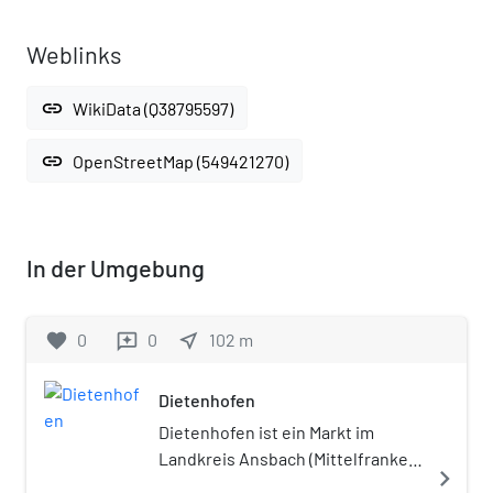
Weblinks
link
WikiData (Q38795597)
link
OpenStreetMap (549421270)
In der Umgebung
favorite
0
0
near_me
102
m
reviews
Dietenhofen
Dietenhofen ist ein Markt im
Landkreis Ansbach (Mittelfranken,
navigate_next
Bayern) und zählt zur