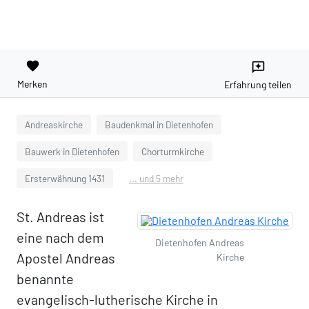
favorite
reviews
Merken
Erfahrung teilen
Andreaskirche
Baudenkmal in Dietenhofen
Bauwerk in Dietenhofen
Chorturmkirche
Ersterwähnung 1431
... und 5 mehr
St. Andreas ist
eine nach dem
Dietenhofen Andreas
Apostel Andreas
Kirche
benannte
evangelisch-lutherische Kirche in