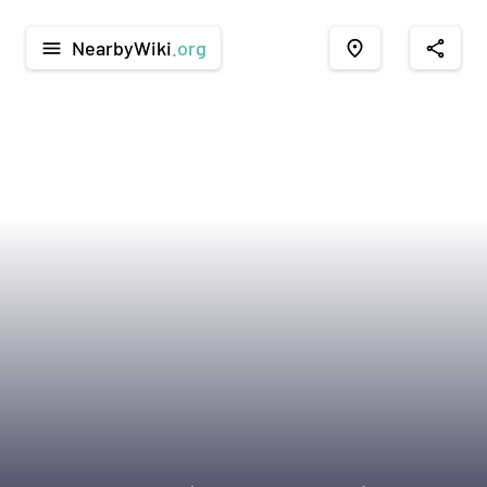
NearbyWiki
.org
menu
place
share