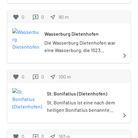
Metropolregion Nürnberg.
favorite
0
0
near_me
90
m
reviews
Wasserburg Dietenhofen
Die Wasserburg Dietenhofen war
eine Wasserburg, die 1523
navigate_next
zerstört wurde und als Schloss
Dietenhofen neu errichtet wurde.
Dietenhofen ist ein Markt im
favorite
0
0
near_me
100
m
reviews
mittelfränkischen Landkreis
Ansbach.
St. Bonifatius (Dietenhofen)
St. Bonifatius ist eine nach dem
heiligen Bonifatius benannte
navigate_next
römisch-katholische Kirche in
Dietenhofen (Dekanat Herrieden
des Bistums Eichstätt).
favorite
0
0
near_me
183
m
reviews