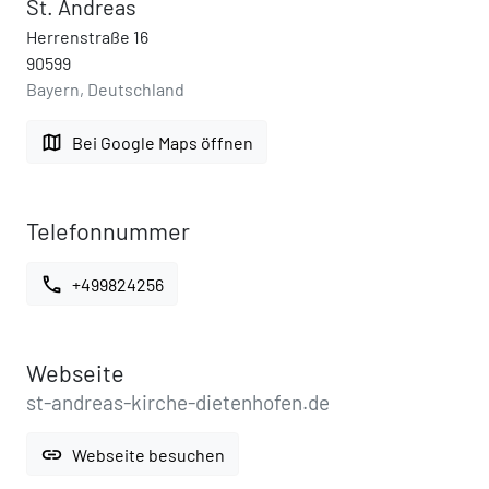
St. Andreas
Herrenstraße 16
90599
Bayern, Deutschland
map
Bei Google Maps öffnen
Telefonnummer
call
+499824256
Webseite
st-andreas-kirche-dietenhofen.de
link
Webseite besuchen