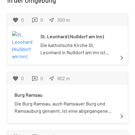
favorite
0
0
near_me
300
m
reviews
St. Leonhard (Nußdorf am Inn)
Die katholische Kirche St.
Leonhard in Nußdorf am Inn ist
navigate_next
eine Friedhofskirche am
südwestlichen Ortsrand.
favorite
0
0
near_me
902
m
reviews
Burg Ramsau
Die Burg Ramsau, auch Ramsauer Burg und
Ramsauburg genannt, ist eine abgegangene
navigate_next
Höhenburg auf 620 m ü. NHN in Spornlage 900
Meter nördlich der Kirche von Ramsau, einem
Ortsteil der Gemeinde Nußdorf am Inn im