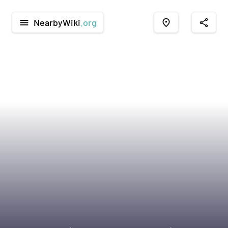
NearbyWiki
.org
menu
place
share