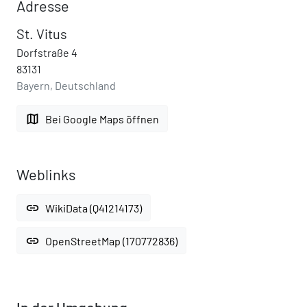
Adresse
St. Vitus
Dorfstraße 4
83131
Bayern, Deutschland
map
Bei Google Maps öffnen
Weblinks
link
WikiData (Q41214173)
link
OpenStreetMap (170772836)
In der Umgebung