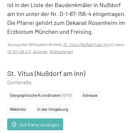
ist in der Liste der Baudenkmäler in Nußdorf
am Inn unter der Nr. D-1-87-156-4 eingetragen.
Die Pfarrei gehört zum Dekanat Rosenheim im
Erzbistum München und Freising.
Auszug des Wikipedia-Artikels
St. Vitus (Nußdorf am Inn)
(Lizenz:
CC BY-SA 3.0
,
Autoren
,
Bildmaterial
).
St. Vitus (Nußdorf am Inn)
Dorfstraße,
Geographische Koordinaten
(GPS)
Adresse
Weblinks
In der Umgebung
place
Auf Karte anzeigen