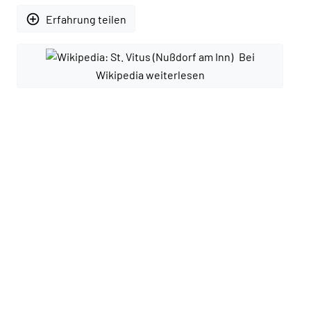
add_circle_outline
Erfahrung teilen
Bei
Wikipedia weiterlesen