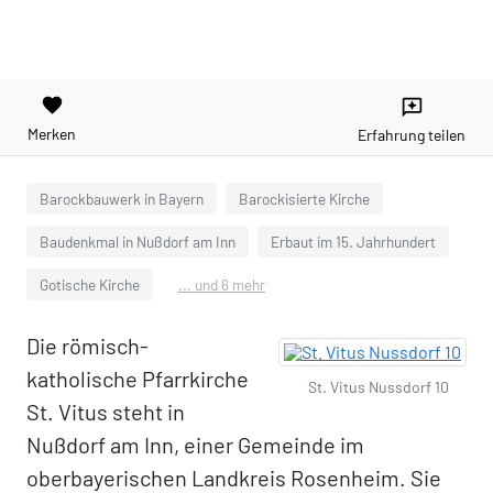
favorite
reviews
Merken
Erfahrung teilen
Barockbauwerk in Bayern
Barockisierte Kirche
Baudenkmal in Nußdorf am Inn
Erbaut im 15. Jahrhundert
Gotische Kirche
... und 6 mehr
Die römisch-
katholische Pfarrkirche
St. Vitus Nussdorf 10
St. Vitus steht in
Nußdorf am Inn, einer Gemeinde im
oberbayerischen Landkreis Rosenheim. Sie