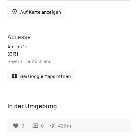
place
Auf Karte anzeigen
Adresse
Am Inn 1a
83131
Bayern, Deutschland
map
Bei Google Maps öffnen
In der Umgebung
favorite
0
0
near_me
425
m
reviews