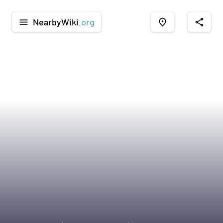
NearbyWiki
.org
menu
place
share