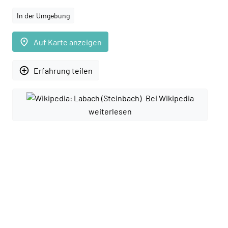
In der Umgebung
place
Auf Karte anzeigen
add_circle_outline
Erfahrung teilen
Bei Wikipedia
weiterlesen