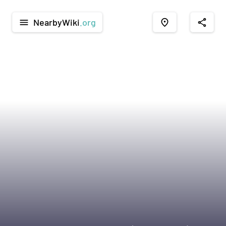
NearbyWiki
.org
menu
place
share