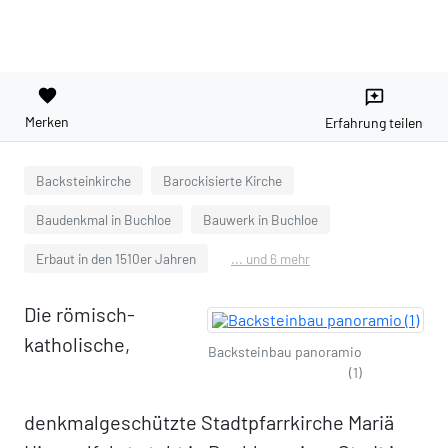
favorite
reviews
Merken
Erfahrung teilen
Backsteinkirche
Barockisierte Kirche
Baudenkmal in Buchloe
Bauwerk in Buchloe
Erbaut in den 1510er Jahren
... und 6 mehr
Die römisch-
katholische,
Backsteinbau panoramio
(1)
denkmalgeschützte Stadtpfarrkirche Mariä