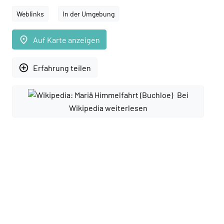
Weblinks
In der Umgebung
place
Auf Karte anzeigen
add_circle_outline
Erfahrung teilen
Bei
Wikipedia weiterlesen