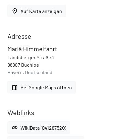
place
Auf Karte anzeigen
Adresse
Mariä Himmelfahrt
Landsberger Straße 1
86807 Buchloe
Bayern, Deutschland
map
Bei Google Maps öffnen
Weblinks
link
WikiData (Q41287520)