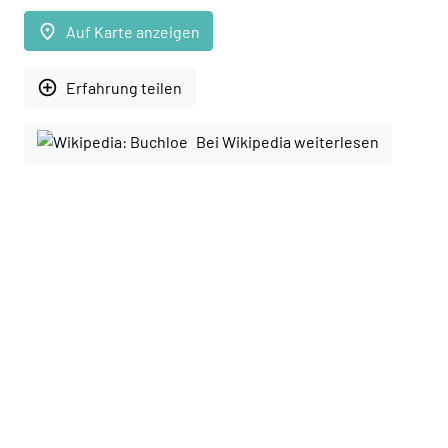
place
Auf Karte anzeigen
add_circle_outline
Erfahrung teilen
Bei Wikipedia weiterlesen