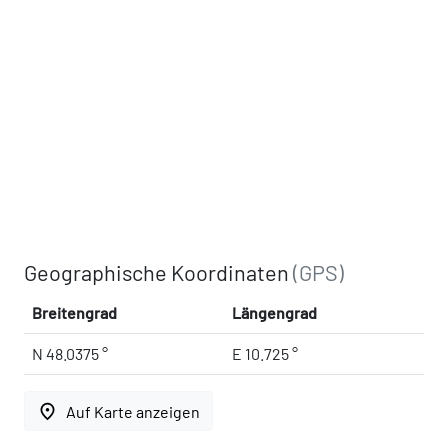
Geographische Koordinaten
(GPS)
Breitengrad
Längengrad
N 48.0375 °
E 10.725 °
place
Auf Karte anzeigen