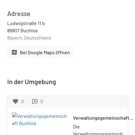
Adresse
Ludwigstraße 11 b
86807 Buchloe
Bayern, Deutschland
map
Bei Google Maps öffnen
In der Umgebung
favorite
0
0
reviews
Verwaltungsgemeinschaft
Buchloe
Die
Verwaltungsgemeinschaft