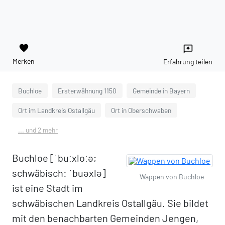
favorite
reviews
Merken
Erfahrung teilen
Buchloe
Ersterwähnung 1150
Gemeinde in Bayern
Ort im Landkreis Ostallgäu
Ort in Oberschwaben
... und 2 mehr
Buchloe [ˈbuːxloːə;
schwäbisch: ˈbuəxlə]
Wappen von Buchloe
ist eine Stadt im
schwäbischen Landkreis Ostallgäu. Sie bildet
mit den benachbarten Gemeinden Jengen,