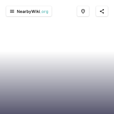
NearbyWiki
.org
menu
place
share