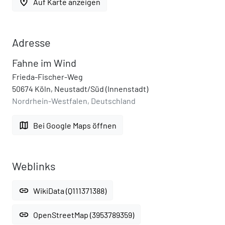
place
Auf Karte anzeigen
Adresse
Fahne im Wind
Frieda-Fischer-Weg
50674 Köln, Neustadt/Süd (Innenstadt)
Nordrhein-Westfalen, Deutschland
map
Bei Google Maps öffnen
Weblinks
link
WikiData (Q111371388)
link
OpenStreetMap (3953789359)