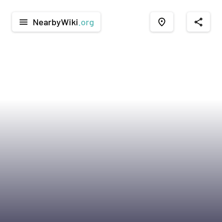
NearbyWiki
.org
menu
place
share