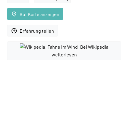
place
Auf Karte anzeigen
add_circle_outline
Erfahrung teilen
Bei Wikipedia
weiterlesen