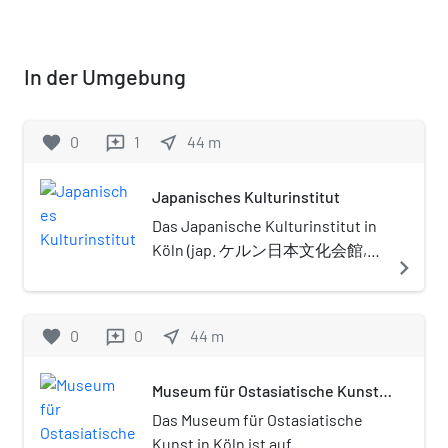
In der Umgebung
favorite
0
1
near_me
44
m
reviews
Japanisches Kulturinstitut
Das Japanische Kulturinstitut in
Köln (jap. ケルン日本文化会館,
navigate_next
kerun nihon Bunka Kaikan) ist
eines von drei japanischen
Kulturinstituten in Europa und
favorite
0
0
near_me
44
m
reviews
liegt an der Universitätsstraße
Nr. 98. Die beiden anderen
Museum für Ostasiatische Kunst
Institute sind in Rom und Paris.
(Köln)
Es ist das jüngste der derzeit
Das Museum für Ostasiatische
vier ausländischen
Kunst in Köln ist auf