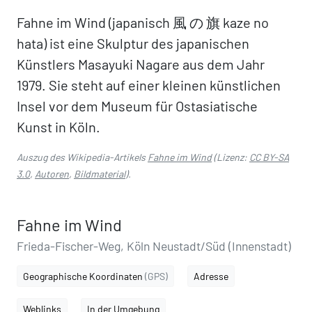
Fahne im Wind (japanisch 風 の 旗 kaze no
hata) ist eine Skulptur des japanischen
Künstlers Masayuki Nagare aus dem Jahr
1979. Sie steht auf einer kleinen künstlichen
Insel vor dem Museum für Ostasiatische
Kunst in Köln.
Auszug des Wikipedia-Artikels
Fahne im Wind
(Lizenz:
CC BY-SA
3.0
,
Autoren
,
Bildmaterial
).
Fahne im Wind
Frieda-Fischer-Weg, Köln Neustadt/Süd (Innenstadt)
Geographische Koordinaten
(GPS)
Adresse
Weblinks
In der Umgebung