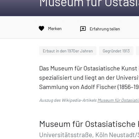
Museum für Ostasia
favorite
Merken
reviews
Erfahrung teilen
Erbaut in den 1970er Jahren
Gegründet 1913
Das Museum für Ostasiatische Kunst i
spezialisiert und liegt an der Univers
Sammlung von Adolf Fischer (1856–191
Auszug des Wikipedia-Artikels
Museum für Ostasiati
Museum für Ostasiatische 
Universitätsstraße, Köln Neustadt/