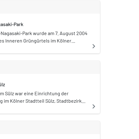
asaki-Park
-Nagasaki-Park wurde am 7. August 2004
des Inneren Grüngürtels im Kölner
navigate_next
eustadt-Süd eingeweiht.
ülz
m Sülz war eine Einrichtung der
 im Kölner Stadtteil Sülz, Stadtbezirk
navigate_next
al. Es beherbergte zeitweise 1000
ar Europas größtes Waisenhaus. Das
uadratmeter große Gelände in Sülz
zogen. Während des Dritten Reichs war
lmann Direktor des Hauses, der von 1940