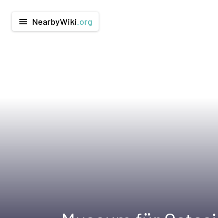
NearbyWiki
.org
menu