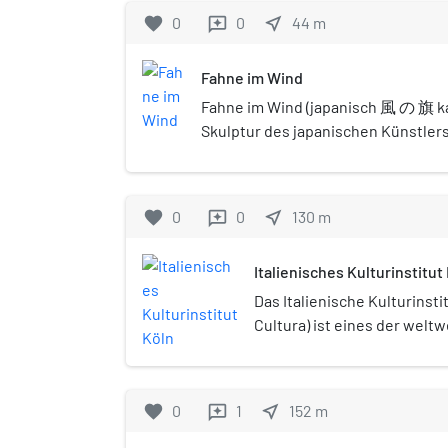
anderen Institute sind in Ro
favorite
0
0
near_me
44
m
reviews
jüngste der derzeit vier au
Kulturinstitute in Köln.
Fahne im Wind
Fahne im Wind (japanisch 風 の 旗 kaz
Skulptur des japanischen Künstler
dem Jahr 1979. Sie steht auf einer 
vor dem Museum für Ostasiatische 
favorite
0
0
near_me
130
m
reviews
Italienisches Kulturinstitut
Das Italienische Kulturinstitu
Cultura) ist eines der weltw
Italiens und eines der heut
ausländischen Kulturinstitu
sich im Stadtteil Lindenthal
favorite
0
1
near_me
152
m
reviews
Leiterin des Instituts ist se
Politikwissenschaftlerin Jo