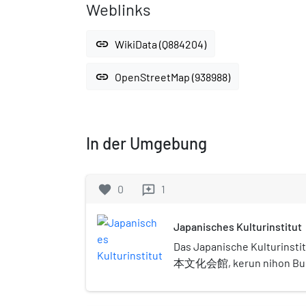
Weblinks
link
WikiData (Q884204)
link
OpenStreetMap (938988)
In der Umgebung
favorite
0
1
reviews
Japanisches Kulturinstitut
Das Japanische Kulturinst
本文化会館, kerun nihon Bunka
drei japanischen Kulturinst
liegt an der Universitätsstr