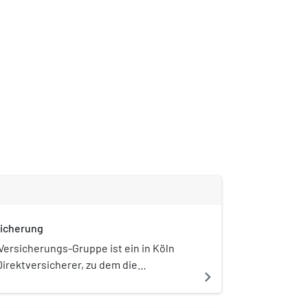
sicherung
Versicherungs-Gruppe ist ein in Köln
irektversicherer, zu dem die
navigate_next
ten Europa Lebensversicherung AG und
icherung AG gehören.