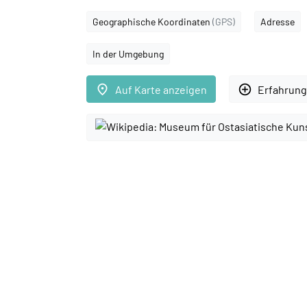
Geographische Koordinaten
(GPS)
Adresse
In der Umgebung
place
add_circle_outline
Auf Karte anzeigen
Erfahrung