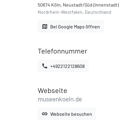
50674 Köln, Neustadt/Süd (Innenstadt)
Nordrhein-Westfalen, Deutschland
map
Bei Google Maps öffnen
Telefonnummer
call
+4922122128608
Webseite
museenkoeln.de
link
Webseite besuchen