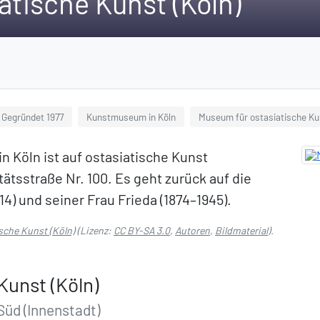
tische Kunst (Köln)
Gegründet 1977
Kunstmuseum in Köln
Museum für ostasiatische Ku
n Köln ist auf ostasiatische Kunst
itätsstraße Nr. 100. Es geht zurück auf die
4) und seiner Frau Frieda (1874–1945).
sche Kunst (Köln)
(Lizenz:
CC BY-SA 3.0
,
Autoren
,
Bildmaterial
).
Kunst (Köln)
Süd (Innenstadt)