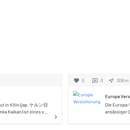
favorite
0
0
near_me
308
m
reviews
Europa Ver
itut in Köln (jap. ケルン日
Die Europa-
 Kaikan) ist eines von
ansässiger D
navigate_next
ituten in Europa und
Gesellschaf
aße Nr. 98. Die beiden
Europa Vers