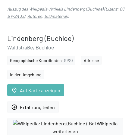
Auszug des Wikipedia-Artikels
Lindenberg (Buchloe)
(Lizenz:
CC
BY-SA 3.0
,
Autoren
,
Bildmaterial
).
Lindenberg (Buchloe)
Waldstraße, Buchloe
Geographische Koordinaten
(GPS)
Adresse
In der Umgebung
place
Auf Karte anzeigen
add_circle_outline
Erfahrung teilen
Bei Wikipedia
weiterlesen