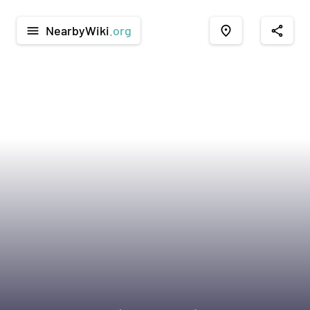
NearbyWiki
.org
menu
place
share