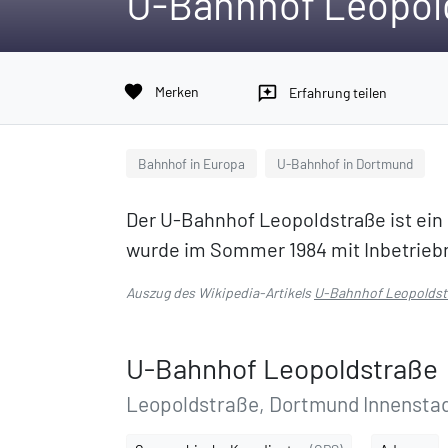
U-Bahnhof Leopol
favorite
Merken
reviews
Erfahrung teilen
Bahnhof in Europa
U-Bahnhof in Dortmund
Der U-Bahnhof Leopoldstraße ist ei
wurde im Sommer 1984 mit Inbetrieb
Auszug des Wikipedia-Artikels
U-Bahnhof Leopoldst
U-Bahnhof Leopoldstraße
Leopoldstraße, Dortmund Innensta