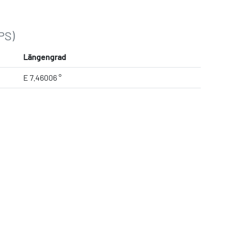
PS)
Längengrad
E 7.46006 °