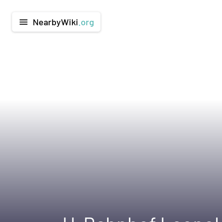
NearbyWiki
.org
menu