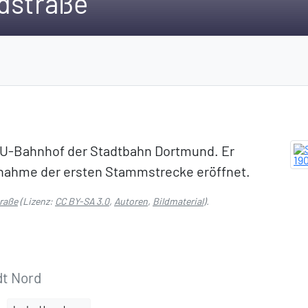
dstraße
n U-Bahnhof der Stadtbahn Dortmund. Er
nahme der ersten Stammstrecke eröffnet.
raße
(Lizenz:
CC BY-SA 3.0
,
Autoren
,
Bildmaterial
).
dt Nord