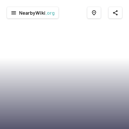
NearbyWiki
.org
menu
place
share