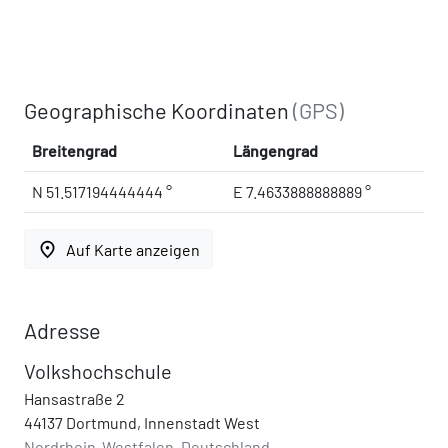
Geographische Koordinaten
(GPS)
Breitengrad
Längengrad
N 51.517194444444 °
E 7.4633888888889 °
place
Auf Karte anzeigen
Adresse
Volkshochschule
Hansastraße 2
44137 Dortmund, Innenstadt West
Nordrhein-Westfalen, Deutschland