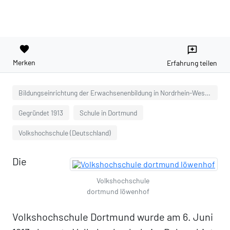
favorite
reviews
Merken
Erfahrung teilen
Bildungseinrichtung der Erwachsenenbildung in Nordrhein-Westfalen
Gegründet 1913
Schule in Dortmund
Volkshochschule (Deutschland)
Die
Volkshochschule
dortmund löwenhof
Volkshochschule Dortmund wurde am 6. Juni