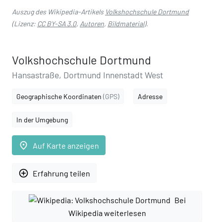
Auszug des Wikipedia-Artikels
Volkshochschule Dortmund
(Lizenz:
CC BY-SA 3.0
,
Autoren
,
Bildmaterial
).
Volkshochschule Dortmund
Hansastraße, Dortmund Innenstadt West
Geographische Koordinaten
(GPS)
Adresse
In der Umgebung
place
Auf Karte anzeigen
add_circle_outline
Erfahrung teilen
Bei
Wikipedia weiterlesen