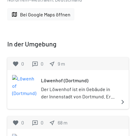
map
Bei Google Maps öffnen
In der Umgebung
favorite
0
0
near_me
9
m
reviews
Löwenhof (Dortmund)
Der Löwenhof ist ein Gebäude in
der Innenstadt von Dortmund. Er
navigate_next
beherbergte im Laufe seiner
Geschichte eines der größten
Konzert-Cafés Westdeutschlands,
favorite
0
0
near_me
68
m
reviews
war Firmensitz der Heinrich August
Schulte Eisenhandlung und ist