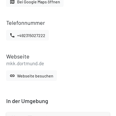
map
Bei Google Maps öffnen
Telefonnummer
call
+492315027222
Webseite
mkk.dortmund.de
link
Webseite besuchen
In der Umgebung