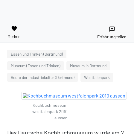
favorite
reviews
Merken
Erfahrung teilen
Essen und Trinken (Dortmund)
Museum (Essen und Trinken)
Museum in Dortmund
Route der Industriekultur (Dortmund)
Westfalenpark
Kochbuchmuseum
westfalenpark 2010
aussen
Das Deutsche Kochbuchmuseum wurde am 2.