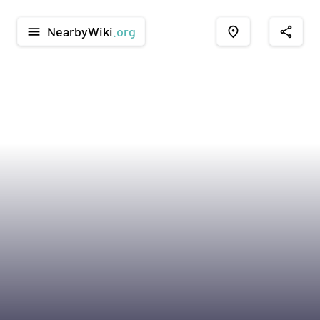
NearbyWiki
.org
menu
place
share