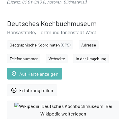
(Lizenz:
CC BY-SA 3.0
,
Autoren
,
Bildmaterial
).
Deutsches Kochbuchmuseum
Hansastraße, Dortmund Innenstadt West
Geographische Koordinaten
(GPS)
Adresse
Telefonnummer
Webseite
In der Umgebung
place
Auf Karte anzeigen
add_circle_outline
Erfahrung teilen
Bei
Wikipedia weiterlesen