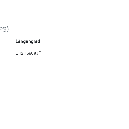
PS)
Längengrad
E 12.168083 °