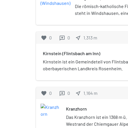
Die römisch-katholische Fi
steht in Windshausen, ei
Nußdorf am Inn im oberba
Rosenheim. Das Bauwerk g
Baudenkmalen in Nußdorf a
favorite
0
0
near_me
1.313
m
reviews
Bayerischen Denkmalliste u
61 eingetragen. Die Kirche 
Kirnstein (Flintsbach am Inn)
Rosenheim im Erzbistum M
Kirnstein ist ein Gemeindeteil von Flintsb
oberbayerischen Landkreis Rosenheim.
favorite
0
0
near_me
1.164
m
reviews
Kranzhorn
Das Kranzhorn ist ein 1368 m ü.
Westrand der Chiemgauer Alpen