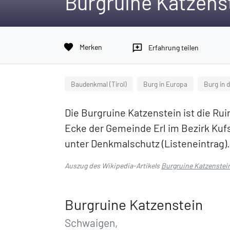
Burgruine Katzens
favorite
Merken
reviews
Erfahrung teilen
Baudenkmal (Tirol)
Burg in Europa
Burg in 
Die Burgruine Katzenstein ist die Ru
Ecke der Gemeinde Erl im Bezirk Kufst
unter Denkmalschutz (Listeneintrag).
Auszug des Wikipedia-Artikels
Burgruine Katzenstei
Burgruine Katzenstein
Schwaigen,