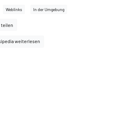
Weblinks
In der Umgebung
 teilen
kipedia weiterlesen