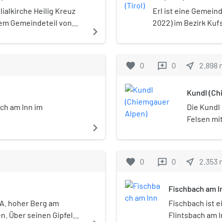
lialkirche Heilig Kreuz
Erl ist eine Gemein
nem Gemeindeteil von
2022) im Bezirk Kuf
navigate_next
yerischen Landkreis
(Österreich). Die G
ehört zu den
die Tiroler Festspie
m Inn und ist in der
favorite
0
0
near_me
2.898
reviews
nter der Nr. D-1-87-156-
ist Teil des Dekanats
Kundl (Ch
ünchen und Freising.
ach am Inn im
Die Kundl 
Felsen mi
navigate_next
favorite
0
0
near_me
2.353
reviews
Fischbach am I
 A. hoher Berg am
Fischbach ist 
. Über seinen Gipfel
Flintsbach am 