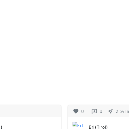
favorite
0
0
near_me
2.341
reviews
)
Erl (Tirol)