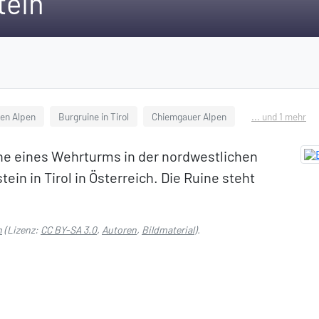
tein
den Alpen
Burgruine in Tirol
Chiemgauer Alpen
... und 1 mehr
ine eines Wehrturms in der nordwestlichen
ein in Tirol in Österreich. Die Ruine steht
n
(Lizenz:
CC BY-SA 3.0
,
Autoren
,
Bildmaterial
).