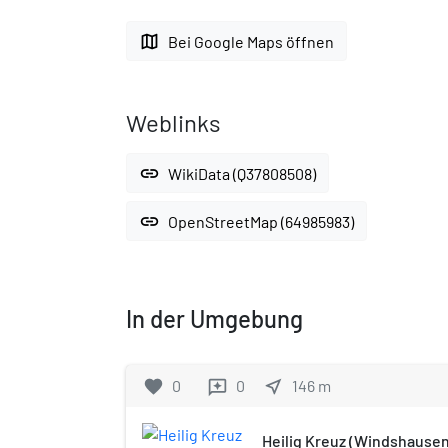
map
Bei Google Maps öffnen
Weblinks
link
WikiData (Q37808508)
link
OpenStreetMap (64985983)
In der Umgebung
favorite
0
0
near_me
146
m
reviews
Heilig Kreuz (Windshausen