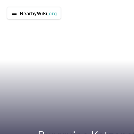
NearbyWiki
.org
menu