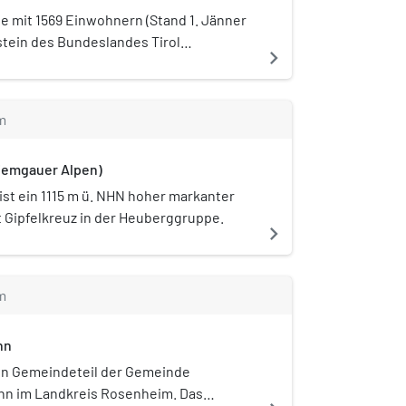
de mit 1569 Einwohnern (Stand 1. Jänner
stein des Bundeslandes Tirol
navigate_next
emeinde ist durch die Passionsspiele und
le Erl bekannt.
m
iemgauer Alpen)
ist ein 1115 m ü. NHN hoher markanter
t Gipfelkreuz in der Heuberggruppe.
navigate_next
m
nn
ein Gemeindeteil der Gemeinde
Inn im Landkreis Rosenheim. Das