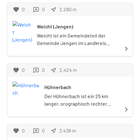
favorite
0
0
near_me
2.280
m
reviews
Weicht (Jengen)
Weicht ist ein Gemeindeteil der
Gemeinde Jengen im Landkreis
navigate_next
Ostallgäu in Bayern.
favorite
0
0
near_me
2.424
m
reviews
Hühnerbach
Der Hühnerbach ist ein 25 km
langer, orographisch rechter
navigate_next
Nebenfluss der Gennach in
Bayern.
favorite
0
0
near_me
3.438
m
reviews