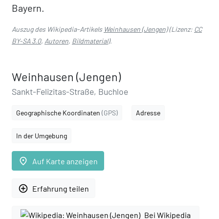
Bayern.
Auszug des Wikipedia-Artikels
Weinhausen (Jengen)
(Lizenz:
CC
BY-SA 3.0
,
Autoren
,
Bildmaterial
).
Weinhausen (Jengen)
Sankt-Felizitas-Straße, Buchloe
Geographische Koordinaten
(GPS)
Adresse
In der Umgebung
place
Auf Karte anzeigen
add_circle_outline
Erfahrung teilen
Bei Wikipedia