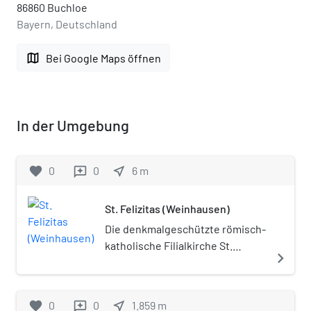
86860 Buchloe
Bayern, Deutschland
map
Bei Google Maps öffnen
In der Umgebung
favorite
0
0
near_me
6
m
reviews
St. Felizitas (Weinhausen)
Die denkmalgeschützte römisch-
katholische Filialkirche St.
navigate_next
Felizitas steht in Weinhausen,
einem Gemeindeteil der
Gemeinde Jengen im
favorite
0
0
near_me
1.859
m
reviews