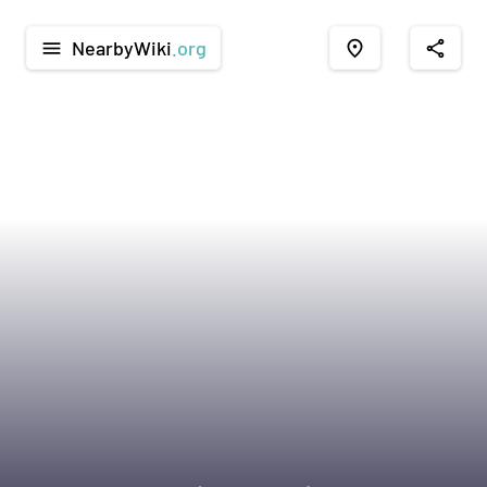
NearbyWiki
.org
menu
place
share