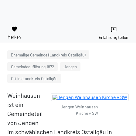
favorite
reviews
Merken
Erfahrung teilen
Ehemalige Gemeinde (Landkreis Ostallgäu)
Gemeindeauflösung 1972
Jengen
Ort im Landkreis Ostallgäu
Weinhausen
ist ein
Jengen Weinhausen
Gemeindeteil
Kirche v SW
von Jengen
im schwäbischen Landkreis Ostallgäu in