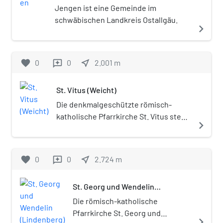
Jengen ist eine Gemeinde im
schwäbischen Landkreis Ostallgäu.
navigate_next
favorite
0
0
near_me
2.001
m
reviews
St. Vitus (Weicht)
Die denkmalgeschützte römisch-
katholische Pfarrkirche St. Vitus steht
navigate_next
in Weicht, einem Gemeindeteil der
Gemeinde Jengen im schwäbischen
Landkreis Ostallgäu von Bayern. Das
favorite
0
0
near_me
2.724
m
reviews
Bauwerk ist in der Liste der
Baudenkmäler in Jengen als
St. Georg und Wendelin
Baudenkmal unter der Nr. D-7-77-140-
(Lindenberg)
14 eingetragen. Die Pfarrei gehört zum
Die römisch-katholische
Dekanat Kaufbeuren des Bistums
Pfarrkirche St. Georg und
navigate_next