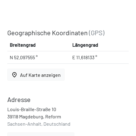
Geographische Koordinaten
(GPS)
Breitengrad
Längengrad
N 52.097555 °
E 11.618133 °
place
Auf Karte anzeigen
Adresse
Louis-Braille-Straße 10
39118 Magdeburg, Reform
Sachsen-Anhalt, Deutschland