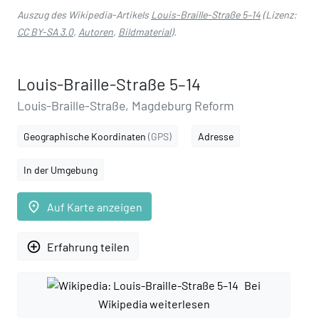
Auszug des Wikipedia-Artikels
Louis-Braille-Straße 5–14
(Lizenz:
CC BY-SA 3.0
,
Autoren
,
Bildmaterial
).
Louis-Braille-Straße 5–14
Louis-Braille-Straße, Magdeburg Reform
Geographische Koordinaten
(GPS)
Adresse
In der Umgebung
place
Auf Karte anzeigen
add_circle_outline
Erfahrung teilen
Bei
Wikipedia weiterlesen