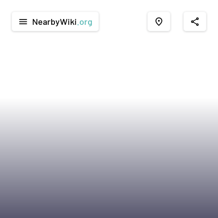
NearbyWiki
.org
menu
place
share