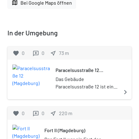
map
Bei Google Maps öffnen
In der Umgebung
favorite
0
0
near_me
73
m
reviews
Paracelsusstraße 12
(Magdeburg)
Das Gebäude
Paracelsusstraße 12 ist ein
navigate_next
denkmalgeschütztes
Wohnhaus in Magdeburg in
Sachsen-Anhalt.
favorite
0
0
near_me
220
m
reviews
Fort II (Magdeburg)