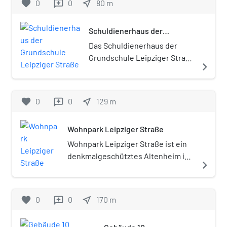
favorite
0
0
near_me
80
m
reviews
Schuldienerhaus der
Grundschule Leipziger Straße
Das Schuldienerhaus der
Grundschule Leipziger Straße
navigate_next
ist ein denkmalgeschütztes
Wohnhaus in Magdeburg in
Sachsen-Anhalt.
favorite
0
0
near_me
129
m
reviews
Wohnpark Leipziger Straße
Wohnpark Leipziger Straße ist ein
denkmalgeschütztes Altenheim in
navigate_next
Magdeburg in Sachsen-Anhalt.
favorite
0
0
near_me
170
m
reviews