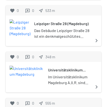
Magdeburg in Sachsen-Anhalt.
favorite
0
0
near_me
533
m
reviews
Leipziger Straße 28 (Magdeburg)
Das Gebäude Leipziger Straße 28
ist ein denkmalgeschütztes
navigate_next
Wohn- und Geschäftshaus in
Magdeburg in Sachsen-Anhalt.
favorite
0
0
near_me
348
m
reviews
Universitätsklinikum
Magdeburg
Im Universitätsklinikum
Magdeburg A.ö.R. sind
navigate_next
rund 4.100 Mitarbeiter
(inklusive Medizinische
Fakultät) in über 20
favorite
0
0
near_me
555
m
reviews
Instituten und 25 Kliniken