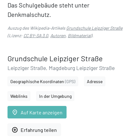
Das Schulgebäude steht unter
Denkmalschutz.
Auszug des Wikipedia-Artikels
Grundschule Leipziger Straße
(Lizenz:
CC BY-SA 3.0
,
Autoren
,
Bildmaterial
).
Grundschule Leipziger Straße
Leipziger Straße, Magdeburg Leipziger Straße
Geographische Koordinaten
(GPS)
Adresse
Weblinks
In der Umgebung
place
Auf Karte anzeigen
add_circle_outline
Erfahrung teilen