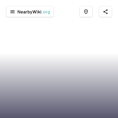
NearbyWiki
.org
menu
place
share