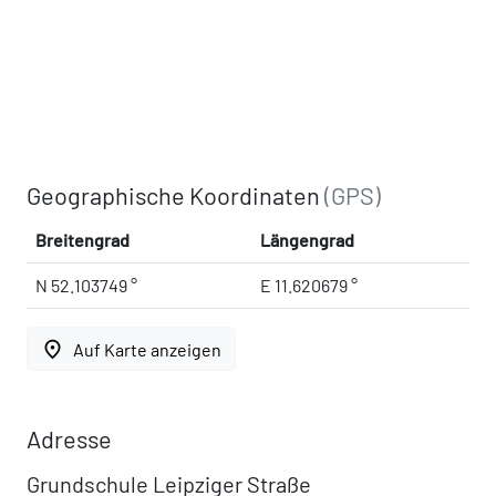
Geographische Koordinaten
(GPS)
Breitengrad
Längengrad
N 52.103749 °
E 11.620679 °
place
Auf Karte anzeigen
Adresse
Grundschule Leipziger Straße