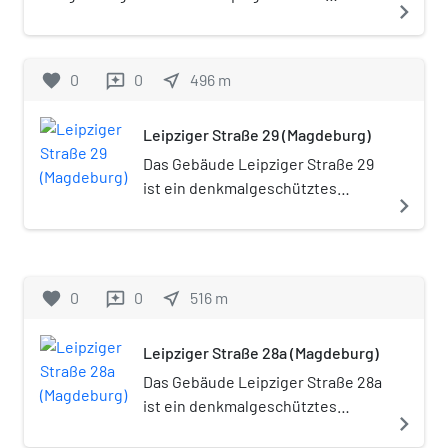
navigate_next
(Magdeburg). Er ist mit rund 18 ha der
zweitgrößte Friedhof der Landeshauptstadt.
favorite
0
0
near_me
496
m
reviews
Leipziger Straße 29 (Magdeburg)
Das Gebäude Leipziger Straße 29
ist ein denkmalgeschütztes
navigate_next
Wohnhaus in Magdeburg in
Sachsen-Anhalt.
favorite
0
0
near_me
516
m
reviews
Leipziger Straße 28a (Magdeburg)
Das Gebäude Leipziger Straße 28a
ist ein denkmalgeschütztes
navigate_next
Wohn- und Geschäftshaus in