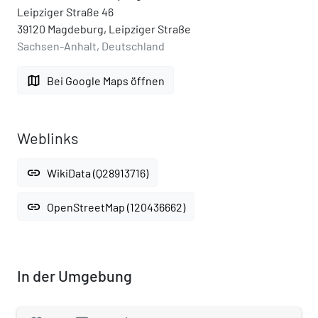
Leipziger Straße 46
39120 Magdeburg, Leipziger Straße
Sachsen-Anhalt, Deutschland
map
Bei Google Maps öffnen
Weblinks
link
WikiData (Q28913716)
link
OpenStreetMap (120436662)
In der Umgebung