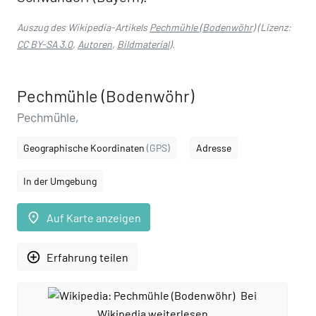
Auszug des Wikipedia-Artikels
Pechmühle (Bodenwöhr)
(Lizenz:
CC BY-SA 3.0
,
Autoren
,
Bildmaterial
).
Pechmühle (Bodenwöhr)
Pechmühle,
Geographische Koordinaten
(GPS)
Adresse
In der Umgebung
place
Auf Karte anzeigen
add_circle_outline
Erfahrung teilen
Bei
Wikipedia weiterlesen