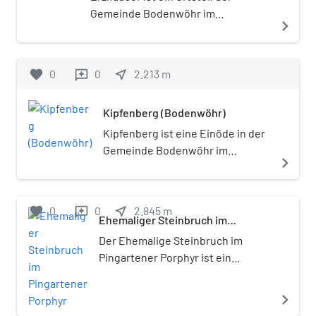
Gemeinde Bodenwöhr im
navigate_next
Oberpfälzer Landkreis Schwandorf
(Bayern).
favorite
0
0
near_me
2.213
m
reviews
Kipfenberg (Bodenwöhr)
Kipfenberg ist eine Einöde in der
Gemeinde Bodenwöhr im
navigate_next
Oberpfälzer Landkreis
Schwandorf (Bayern).
favorite
0
0
near_me
2.845
m
reviews
Ehemaliger Steinbruch im
Pingartener Porphyr
Der Ehemalige Steinbruch im
Pingartener Porphyr ist ein
aufgelassener Steinbruch bei
Pingarten, einem Ortsteil der
navigate_next
Gemeinde Bodenwöhr im