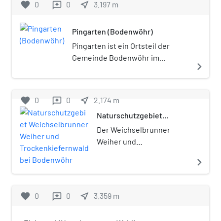
favorite
0
0
near_me
3.197
m
reviews
Pingarten (Bodenwöhr)
Pingarten ist ein Ortsteil der
Gemeinde Bodenwöhr im
navigate_next
Oberpfälzer Landkreis
Schwandorf (Bayern).
favorite
0
0
near_me
2.174
m
reviews
Naturschutzgebiet
Weichselbrunner Weiher und
Der Weichselbrunner
Trockenkiefernwald bei
Weiher und
Bodenwöhr
Trockenkiefernwald bei
navigate_next
Bodenwöhr ist ein
Naturschutzgebiet nahe
Bodenwöhr im Oberpfälzer
favorite
0
0
near_me
3.359
m
reviews
Landkreis Schwandorf in
Bayern. Das