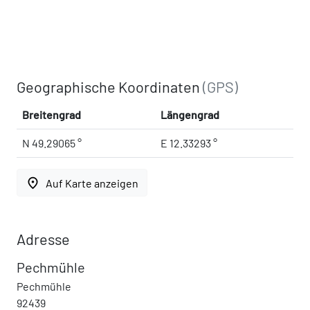
Geographische Koordinaten
(GPS)
Breitengrad
Längengrad
N 49.29065 °
E 12.33293 °
place
Auf Karte anzeigen
Adresse
Pechmühle
Pechmühle
92439