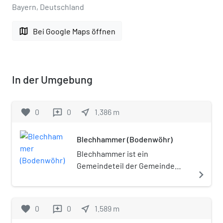
Bayern, Deutschland
map
Bei Google Maps öffnen
In der Umgebung
favorite
0
0
near_me
1.386
m
reviews
Blechhammer (Bodenwöhr)
Blechhammer ist ein
Gemeindeteil der Gemeinde
navigate_next
Bodenwöhr im Oberpfälzer
Landkreis Schwandorf.
favorite
0
0
near_me
1.589
m
reviews