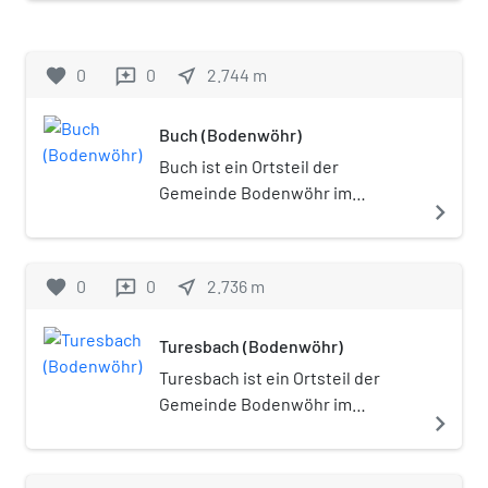
Oberpfälzer Landkreis Schwandorf
in Bayern.
favorite
0
0
near_me
2.744
m
reviews
Buch (Bodenwöhr)
Buch ist ein Ortsteil der
Gemeinde Bodenwöhr im
navigate_next
Oberpfälzer Landkreis
Schwandorf (Bayern).
favorite
0
0
near_me
2.736
m
reviews
Turesbach (Bodenwöhr)
Turesbach ist ein Ortsteil der
Gemeinde Bodenwöhr im
navigate_next
Oberpfälzer Landkreis
Schwandorf (Bayern).