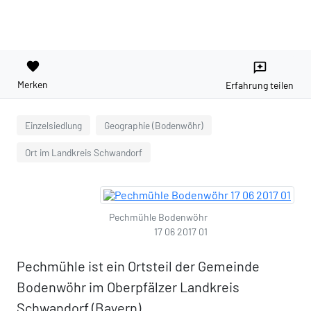
favorite
reviews
Merken
Erfahrung teilen
Einzelsiedlung
Geographie (Bodenwöhr)
Ort im Landkreis Schwandorf
Pechmühle Bodenwöhr
17 06 2017 01
Pechmühle ist ein Ortsteil der Gemeinde
Bodenwöhr im Oberpfälzer Landkreis
Schwandorf (Bayern).