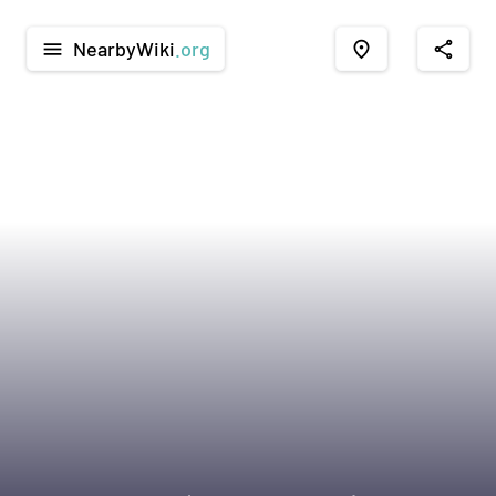
NearbyWiki
.org
menu
place
share