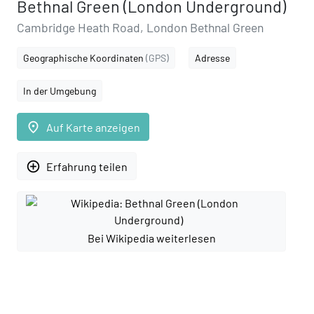
Bethnal Green (London Underground)
Cambridge Heath Road, London Bethnal Green
Geographische Koordinaten
(GPS)
Adresse
In der Umgebung
place
Auf Karte anzeigen
add_circle_outline
Erfahrung teilen
Bei Wikipedia weiterlesen