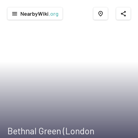
NearbyWiki
.org
menu
place
share
Bethnal Green (London