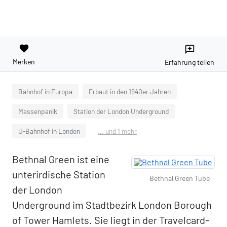
favorite
reviews
Merken
Erfahrung teilen
Bahnhof in Europa
Erbaut in den 1940er Jahren
Massenpanik
Station der London Underground
U-Bahnhof in London
... und 1 mehr
Bethnal Green ist eine
unterirdische Station
Bethnal Green Tube
der London
Underground im Stadtbezirk London Borough
of Tower Hamlets. Sie liegt in der Travelcard-