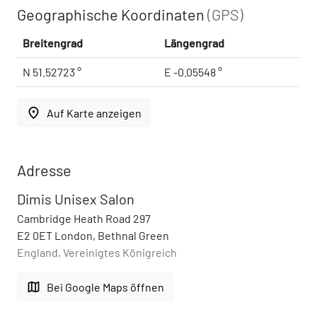
Geographische Koordinaten
(GPS)
Breitengrad
Längengrad
N 51.52723 °
E -0.05548 °
place
Auf Karte anzeigen
Adresse
Dimis Unisex Salon
Cambridge Heath Road 297
E2 0ET London, Bethnal Green
England, Vereinigtes Königreich
map
Bei Google Maps öffnen