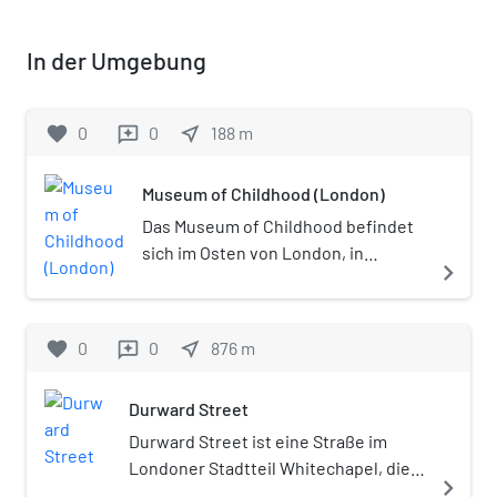
In der Umgebung
favorite
0
0
near_me
188
m
reviews
Museum of Childhood (London)
Das Museum of Childhood befindet
sich im Osten von London, in
navigate_next
Bethnal Green. Es ist ein Teil der
Sammlung des Victoria and Albert
Museums (Kurzform: V&A).
favorite
0
0
near_me
876
m
reviews
Gegenwärtiger Direktor der
Sammlungen ist Sir Roy Strong.
Durward Street
Durward Street ist eine Straße im
Londoner Stadtteil Whitechapel, die
navigate_next
auch unter ihrem früheren Namen