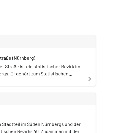
traße (Nürnberg)
r Straße ist ein statistischer Bezirk im
rgs. Er gehört zum Statistischen
navigate_next
Südliche Außenstadt”. Der Bezirk besteht
 Distrikt, dem Distrikt 420 Katzwanger
n Stadtteil im Süden Nürnbergs und der
stischen Bezirks 46. Zusammen mit der