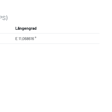
PS)
Längengrad
E 11.068616 °