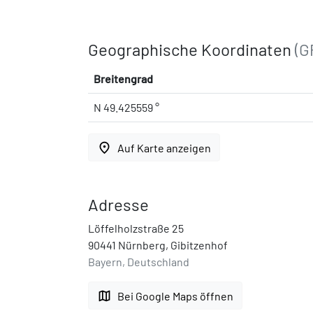
Geographische Koordinaten
(G
Breitengrad
N 49.425559 °
place
Auf Karte anzeigen
Adresse
Löffelholzstraße 25
90441 Nürnberg, Gibitzenhof
Bayern, Deutschland
map
Bei Google Maps öffnen