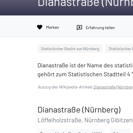
Dianastraße (Nürn
favorite
Merken
reviews
Erfahrung teilen
Statistischer Bezirk von Nürnberg
Statistischer 
Dianastraße ist der Name des statist
gehört zum Statistischen Stadtteil 4
Auszug des Wikipedia-Artikels
Dianastraße (Nürnber
Dianastraße (Nürnberg)
Löffelholzstraße, Nürnberg Gibitzen