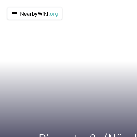
NearbyWiki
.org
menu