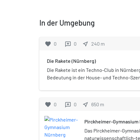
In der Umgebung
favorite
0
0
near_me
240
m
reviews
Die Rakete (Nürnberg)
Die Rakete ist ein Techno-Club in Nürnber
Bedeutung in der House- und Techno-Szene
befindet sich im südlich gelegenen Bezirk
Industriegebiet an der Vogelweiherstraße.
favorite
0
0
near_me
650
m
reviews
Pirckheimer-Gymnasium
Das Pirckheimer-Gymnasi
naturwissenschaftlich-t