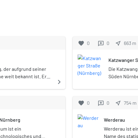
favorite
0
0
near_me
663
m
reviews
Katzwanger S
g, der aufgrund seiner
Die Katzwange
 weit bekannt ist. Er
Süden Nürnbe
navigate_next
 Dianastraße in einem
Stadtteil 4 “
aus nur einem
Straße.
favorite
0
0
near_me
754
m
reviews
 Nürnberg
Werderau
um ist ein
Werderau ist ei
echnologisches und
Name des stati