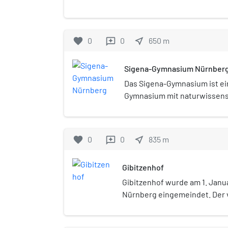
sprachliches Gymnasium 
favorite
0
0
near_me
650
m
reviews
Sigena-Gymnasium Nürnber
Das Sigena-Gymnasium ist ei
Gymnasium mit naturwissens
technologischer und sprachl
Nürnberg.
favorite
0
0
near_me
835
m
reviews
Gibitzenhof
Gibitzenhof wurde am 1. Janua
Nürnberg eingemeindet. Der v
liegt im Süden Nürnbergs und 
statistischen Bezirke 17 Gibi