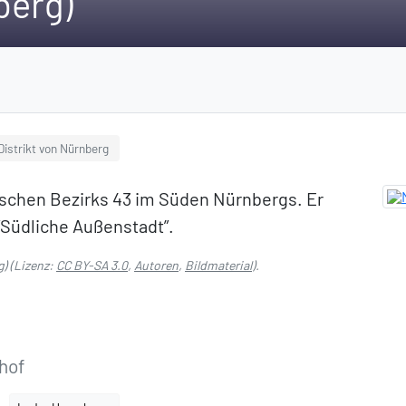
berg)
Distrikt von Nürnberg
ischen Bezirks 43 im Süden Nürnbergs. Er
 “Südliche Außenstadt”.
g)
(Lizenz:
CC BY-SA 3.0
,
Autoren
,
Bildmaterial
).
hof