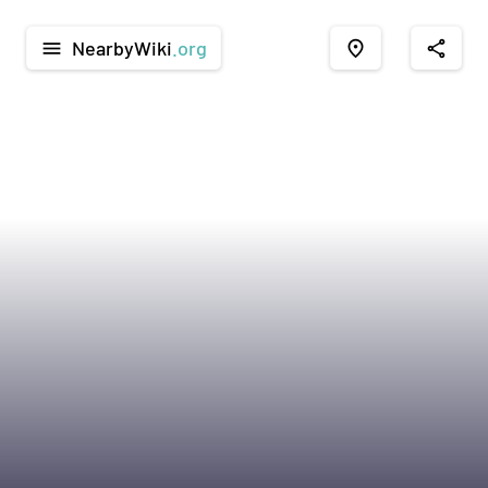
NearbyWiki
.org
menu
place
share