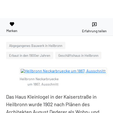
favorite
reviews
Merken
Erfahrung teilen
Abgegangenes Bauwerk in Heilbronn
Erbaut in den 1900er Jahren
Geschäftshaus in Heilbronn
Heilbronn Neckarbruecke
um 1867, Ausschnitt
Das Haus Kleinlogel in der Kaiserstraße in
Heilbronn wurde 1902 nach Plänen des
Architekten August Dederer als Wohn- und