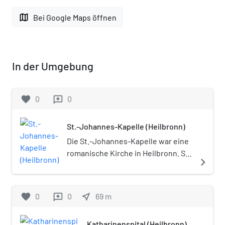
map
Bei Google Maps öffnen
In der Umgebung
favorite
0
0
reviews
St.-Johannes-Kapelle (Heilbronn)
Die St.-Johannes-Kapelle war eine
romanische Kirche in Heilbronn. Sie
navigate_next
ging vermutlich auf den
fränkischen Königshof und damit
auf die Keimzelle der Stadt
favorite
0
0
near_me
69
m
reviews
Heilbronn zurück. Die Kapelle
befand sich im Westen der
Katharinenspital (Heilbronn)