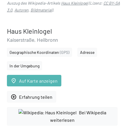
Auszug des Wikipedia-Artikels
Haus Kleinlogel
(Lizenz:
CC BY-SA
3.0
,
Autoren
,
Bildmaterial
).
Haus Kleinlogel
Kaiserstraße, Heilbronn
Geographische Koordinaten
(GPS)
Adresse
In der Umgebung
place
Auf Karte anzeigen
add_circle_outline
Erfahrung teilen
Bei Wikipedia
weiterlesen