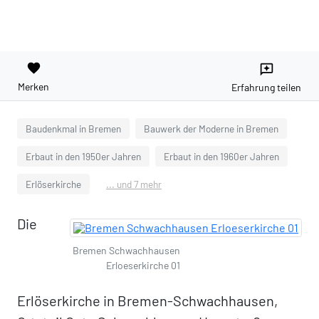
favorite
reviews
Merken
Erfahrung teilen
Baudenkmal in Bremen
Bauwerk der Moderne in Bremen
Erbaut in den 1950er Jahren
Erbaut in den 1960er Jahren
Erlöserkirche
... und 7 mehr
Die
Bremen Schwachhausen
Erloeserkirche 01
Erlöserkirche in Bremen-Schwachhausen,