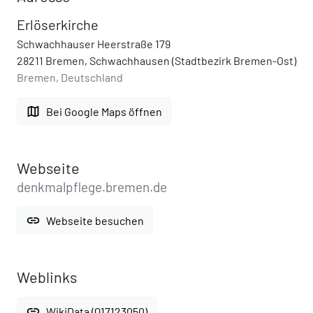
Erlöserkirche
Schwachhauser Heerstraße 179
28211 Bremen, Schwachhausen (Stadtbezirk Bremen-Ost)
Bremen, Deutschland
map
Bei Google Maps öffnen
Webseite
denkmalpflege.bremen.de
link
Webseite besuchen
Weblinks
link
WikiData (Q17123050)