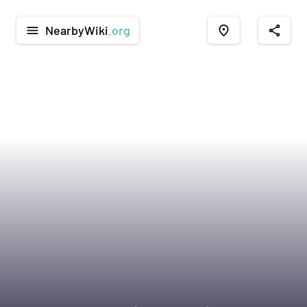
NearbyWiki
.org
menu
place
share