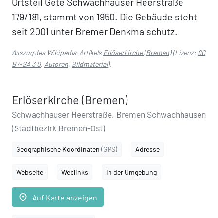
Ortsteil Gete Schwachhauser Heerstraße
179/181, stammt von 1950. Die Gebäude steht
seit 2001 unter Bremer Denkmalschutz.
Auszug des Wikipedia-Artikels
Erlöserkirche (Bremen)
(Lizenz:
CC
BY-SA 3.0
,
Autoren
,
Bildmaterial
).
Erlöserkirche (Bremen)
Schwachhauser Heerstraße, Bremen Schwachhausen
(Stadtbezirk Bremen-Ost)
Geographische Koordinaten
(GPS)
Adresse
Webseite
Weblinks
In der Umgebung
place
Auf Karte anzeigen