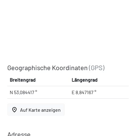
Geographische Koordinaten
(GPS)
Breitengrad
Längengrad
N 53.084417 °
E 8.847167 °
place
Auf Karte anzeigen
Adresse