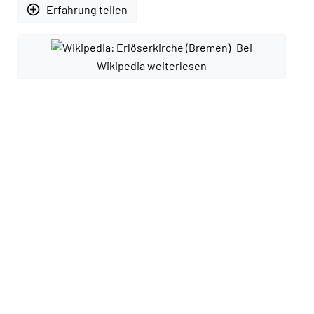
add_circle_outline
Erfahrung teilen
Bei
Wikipedia weiterlesen