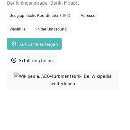
Berlichingenstraße, Berlin Moabit
Geographische Koordinaten
(GPS)
Adresse
Weblinks
In der Umgebung
place
Auf Karte anzeigen
add_circle_outline
Erfahrung teilen
Bei Wikipedia
weiterlesen