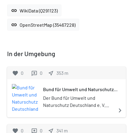
link
WikiData (Q291123)
link
OpenStreetMap (35467228)
In der Umgebung
favorite
0
0
near_me
353
m
reviews
Bund für Umwelt und Naturschutz
Deutschland
Der Bund für Umwelt und
Naturschutz Deutschland e. V.
navigate_next
(Apronym BUND) ist eine
nichtstaatliche Umwelt- und
Naturschutzorganisation mit Sitz
favorite
0
0
near_me
341
m
reviews