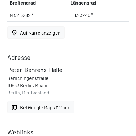
Breitengrad
Längengrad
N 52.5282 °
E 13.3245 °
place
Auf Karte anzeigen
Adresse
Peter-Behrens-Halle
Berlichingenstraße
10553 Berlin, Moabit
Berlin, Deutschland
map
Bei Google Maps öffnen
Weblinks