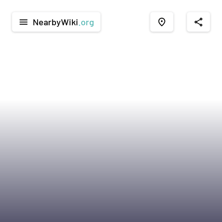
NearbyWiki
.org
menu
place
share