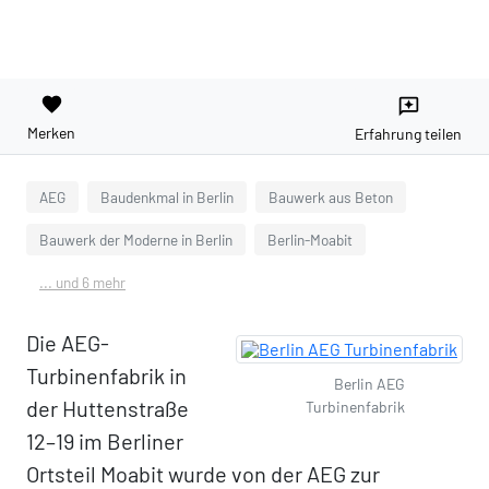
favorite
reviews
Merken
Erfahrung teilen
AEG
Baudenkmal in Berlin
Bauwerk aus Beton
Bauwerk der Moderne in Berlin
Berlin-Moabit
... und 6 mehr
Die AEG-
Turbinenfabrik in
Berlin AEG
der Huttenstraße
Turbinenfabrik
12–19 im Berliner
Ortsteil Moabit wurde von der AEG zur