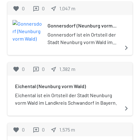
favorite
0
0
near_me
1.047
m
reviews
Gonnersdorf (Neunburg vorm
Wald)
Gonnersdorf ist ein Ortsteil der
Stadt Neunburg vorm Wald im
navigate_next
Landkreis Schwandorf in Bayern.
favorite
0
0
near_me
1.382
m
reviews
Eichental (Neunburg vorm Wald)
Eichental ist ein Ortsteil der Stadt Neunburg
vorm Wald im Landkreis Schwandorf in Bayern.
navigate_next
favorite
0
0
near_me
1.575
m
reviews