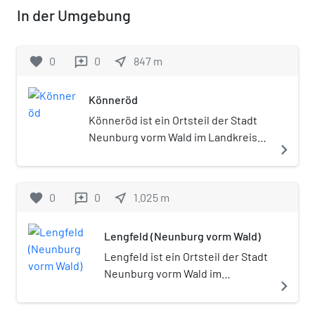
In der Umgebung
favorite
0
0
near_me
847
m
reviews
Könneröd
Könneröd ist ein Ortsteil der Stadt
Neunburg vorm Wald im Landkreis
navigate_next
Schwandorf in Bayern.
favorite
0
0
near_me
1.025
m
reviews
Lengfeld (Neunburg vorm Wald)
Lengfeld ist ein Ortsteil der Stadt
Neunburg vorm Wald im
navigate_next
Landkreis Schwandorf in Bayern.