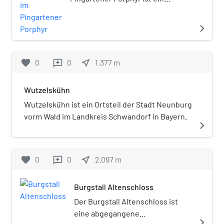
„mittelalterliche Wüstung“ geführt.
aufgelassener Steinbruch bei
Pingarten, einem Ortsteil der
navigate_next
Gemeinde Bodenwöhr im
Oberpfälzer Landkreis Schwandorf
in Bayern.
favorite
0
0
near_me
1.377
m
reviews
Wutzelskühn
Wutzelskühn ist ein Ortsteil der Stadt Neunburg
vorm Wald im Landkreis Schwandorf in Bayern.
navigate_next
favorite
0
0
near_me
2.097
m
reviews
Burgstall Altenschloss
Der Burgstall Altenschloss ist
eine abgegangene
navigate_next