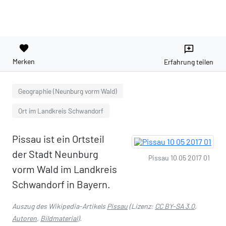
favorite
reviews
Merken
Erfahrung teilen
Geographie (Neunburg vorm Wald)
Ort im Landkreis Schwandorf
Pissau ist ein Ortsteil
der Stadt Neunburg
Pissau 10 05 2017 01
vorm Wald im Landkreis
Schwandorf in Bayern.
Auszug des Wikipedia-Artikels
Pissau
(Lizenz:
CC BY-SA 3.0
,
Autoren
,
Bildmaterial
).