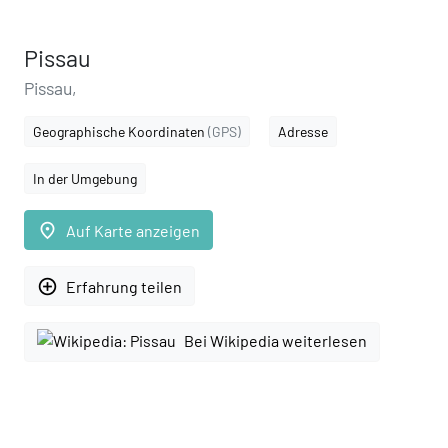
Pissau
Pissau,
Geographische Koordinaten
(GPS)
Adresse
In der Umgebung
place
Auf Karte anzeigen
add_circle_outline
Erfahrung teilen
Bei Wikipedia weiterlesen