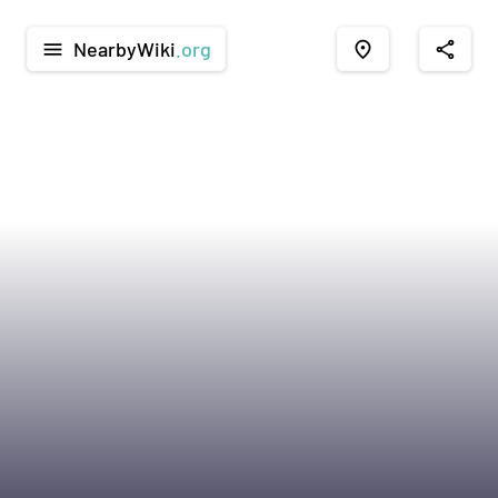
NearbyWiki
.org
menu
place
share