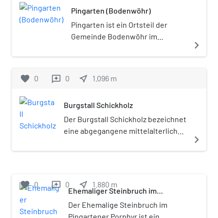
Pingarten (Bodenwöhr)
Pingarten ist ein Ortsteil der
Gemeinde Bodenwöhr im
navigate_next
Oberpfälzer Landkreis
Schwandorf (Bayern).
favorite
0
0
near_me
1.096
m
reviews
Burgstall Schickholz
Der Burgstall Schickholz bezeichnet
eine abgegangene mittelalterliche
navigate_next
Höhenburg etwa 1600 m
südwestlich von Lengfeld, einem
Gemeindeteil der Stadt Neunburg
vorm Wald im Oberpfälzer Landkreis
favorite
0
0
near_me
1.880
m
reviews
Schwandorf von Bayern. Die Anlage
Ehemaliger Steinbruch im
Pingartener Porphyr
wird als Bodendenkmal unter der
Der Ehemalige Steinbruch im
Aktennummer D-3-6639-0021 als
Pingartener Porphyr ist ein