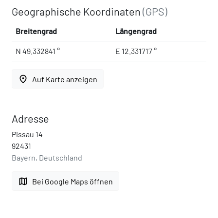
Geographische Koordinaten
(GPS)
Breitengrad
Längengrad
N 49.332841 °
E 12.331717 °
place
Auf Karte anzeigen
Adresse
Pissau 14
92431
Bayern, Deutschland
map
Bei Google Maps öffnen