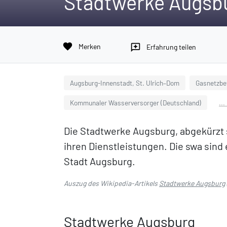
Stadtwerke Augsb
favorite
Merken
reviews
Erfahrung teilen
Augsburg-Innenstadt, St. Ulrich–Dom
Gasnetzbe
Kommunaler Wasserversorger (Deutschland)
..
Die Stadtwerke Augsburg, abgekürzt
ihren Dienstleistungen. Die swa sind
Stadt Augsburg.
Auszug des Wikipedia-Artikels
Stadtwerke Augsburg
Stadtwerke Augsburg