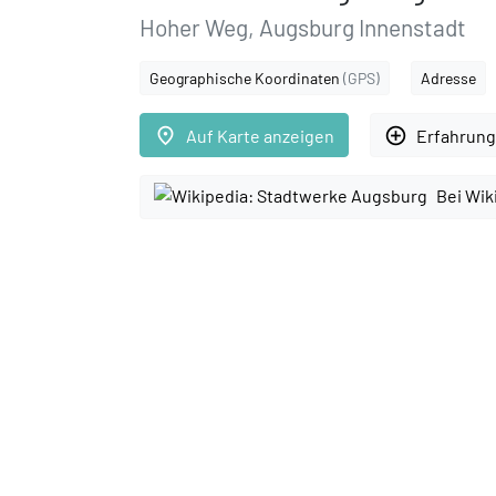
Hoher Weg, Augsburg Innenstadt
Geographische Koordinaten
(GPS)
Adresse
place
add_circle_outline
Auf Karte anzeigen
Erfahrung
Bei Wik