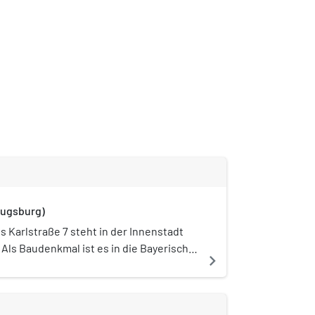
Augsburg)
 Karlstraße 7 steht in der Innenstadt
Als Baudenkmal ist es in die Bayerische
navigate_next
eingetragen.