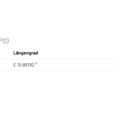
PS)
Längengrad
E 10.89762 °