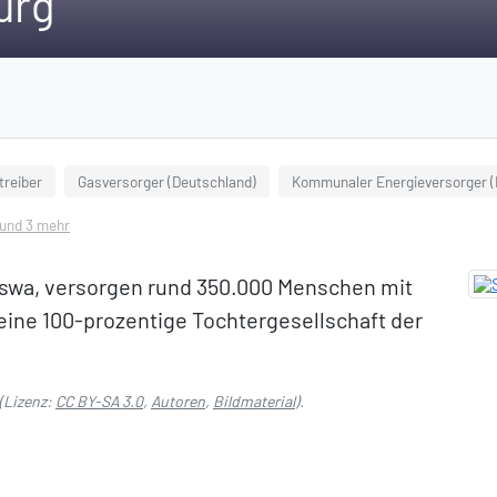
urg
treiber
Gasversorger (Deutschland)
Kommunaler Energieversorger (
. und 3 mehr
 swa, versorgen rund 350.000 Menschen mit
 eine 100-prozentige Tochtergesellschaft der
(Lizenz:
CC BY-SA 3.0
,
Autoren
,
Bildmaterial
).