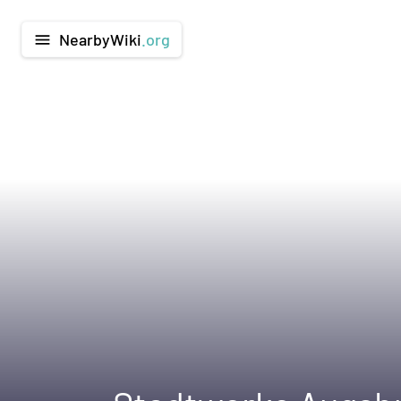
NearbyWiki
.org
menu