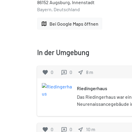
86152 Augsburg, Innenstadt
Bayern, Deutschland
map
Bei Google Maps öffnen
In der Umgebung
favorite
0
0
near_me
8
m
reviews
Riedingerhaus
Das Riedingerhaus war ein
Neurenaissancegebäude i
Innenstadt. Es diente urs
Unternehmer Ludwig Augus
Familie als repräsentativ
favorite
0
0
near_me
10
m
reviews