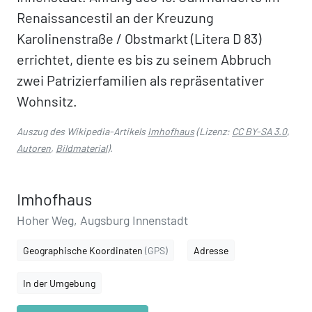
Renaissancestil an der Kreuzung
Karolinenstraße / Obstmarkt (Litera D 83)
errichtet, diente es bis zu seinem Abbruch
zwei Patrizierfamilien als repräsentativer
Wohnsitz.
Auszug des Wikipedia-Artikels
Imhofhaus
(Lizenz:
CC BY-SA 3.0
,
Autoren
,
Bildmaterial
).
Imhofhaus
Hoher Weg, Augsburg Innenstadt
Geographische Koordinaten
(GPS)
Adresse
In der Umgebung