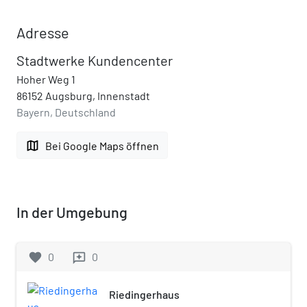
Adresse
Stadtwerke Kundencenter
Hoher Weg 1
86152 Augsburg, Innenstadt
Bayern, Deutschland
map
Bei Google Maps öffnen
In der Umgebung
favorite
0
0
reviews
Riedingerhaus