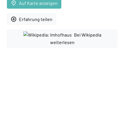
place
Auf Karte anzeigen
add_circle_outline
Erfahrung teilen
Bei Wikipedia
weiterlesen