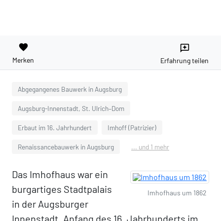
favorite
reviews
Merken
Erfahrung teilen
Abgegangenes Bauwerk in Augsburg
Augsburg-Innenstadt, St. Ulrich–Dom
Erbaut im 16. Jahrhundert
Imhoff (Patrizier)
Renaissancebauwerk in Augsburg
... und 1 mehr
Das Imhofhaus war ein
burgartiges Stadtpalais
Imhofhaus um 1862
in der Augsburger
Innenstadt. Anfang des 16. Jahrhunderts im