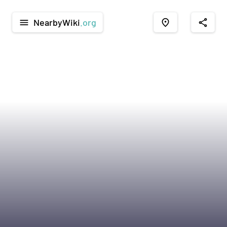
NearbyWiki
.org
menu
place
share