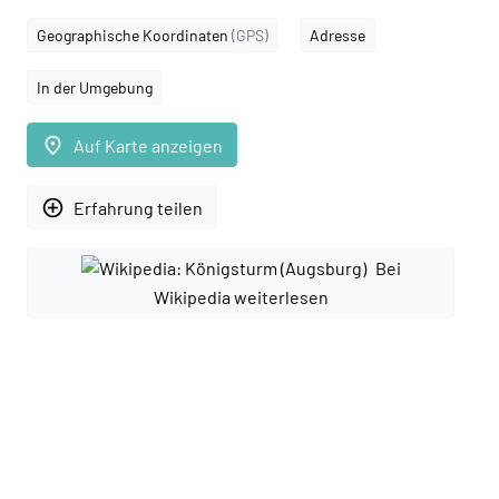
Geographische Koordinaten
(GPS)
Adresse
In der Umgebung
place
Auf Karte anzeigen
add_circle_outline
Erfahrung teilen
Bei
Wikipedia weiterlesen