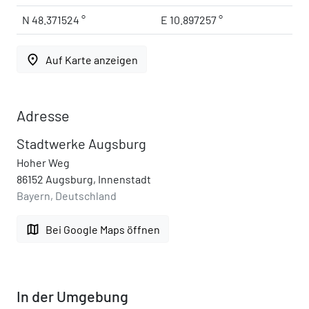
N 48.371524 °
E 10.897257 °
place
Auf Karte anzeigen
Adresse
Stadtwerke Augsburg
Hoher Weg
86152 Augsburg, Innenstadt
Bayern, Deutschland
map
Bei Google Maps öffnen
In der Umgebung