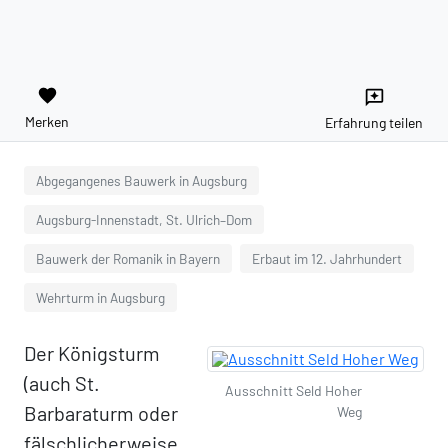
favorite
reviews
Merken
Erfahrung teilen
Abgegangenes Bauwerk in Augsburg
Augsburg-Innenstadt, St. Ulrich–Dom
Bauwerk der Romanik in Bayern
Erbaut im 12. Jahrhundert
Wehrturm in Augsburg
Der Königsturm
(auch St.
Ausschnitt Seld Hoher
Barbaraturm oder
Weg
fälschlicherweise