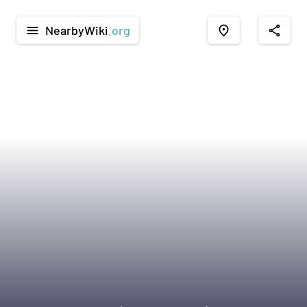
NearbyWiki
.org
menu
place
share