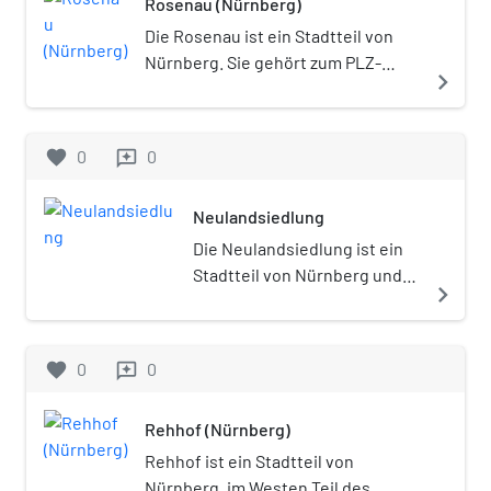
Rosenau (Nürnberg)
Die Rosenau ist ein Stadtteil von
Nürnberg. Sie gehört zum PLZ-
navigate_next
Bezirk 90429 und zum statistischen
Bezirk 05 Himpfelshof.
favorite
0
0
reviews
Neulandsiedlung
Die Neulandsiedlung ist ein
Stadtteil von Nürnberg und
navigate_next
gehört zum Statistischen
Bezirk 37 (Langwasser
Südwest).
favorite
0
0
reviews
Rehhof (Nürnberg)
Rehhof ist ein Stadtteil von
Nürnberg, im Westen Teil des