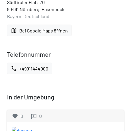
Südtiroler Platz 20
90461 Nürnberg, Hasenbuck
Bayern, Deutschland
map
Bei Google Maps öffnen
Telefonnummer
call
+49911444000
In der Umgebung
favorite
0
0
reviews