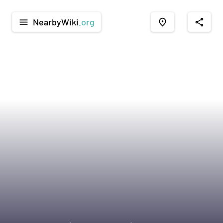
NearbyWiki
.org
menu
place
share