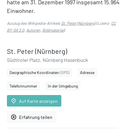
hatte am 31. Dezember 1997 insgesamt 15.964
Einwohner.
Auszug des Wikipedia-Artikels
St. Peter (Nürnberg)
(Lizenz:
CC
BY-SA 3.0
,
Autoren
,
Bildmaterial
).
St. Peter (Nürnberg)
Südtiroler Platz, Nürnberg Hasenbuck
Geographische Koordinaten
(GPS)
Adresse
Telefonnummer
In der Umgebung
place
Auf Karte anzeigen
add_circle_outline
Erfahrung teilen