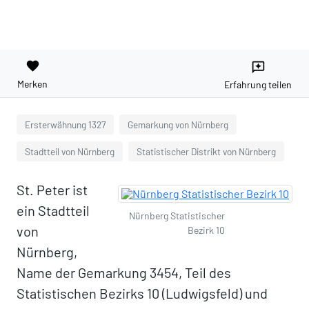
favorite
reviews
Merken
Erfahrung teilen
Ersterwähnung 1327
Gemarkung von Nürnberg
Stadtteil von Nürnberg
Statistischer Distrikt von Nürnberg
St. Peter ist
ein Stadtteil
Nürnberg Statistischer
von
Bezirk 10
Nürnberg,
Name der Gemarkung 3454, Teil des
Statistischen Bezirks 10 (Ludwigsfeld) und