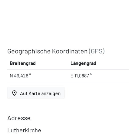
Geographische Koordinaten
(GPS)
Breitengrad
Längengrad
N 49.426 °
E 11.0887 °
place
Auf Karte anzeigen
Adresse
Lutherkirche