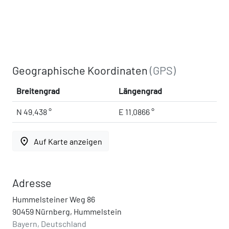
Geographische Koordinaten
(GPS)
Breitengrad
Längengrad
N 49.438 °
E 11.0866 °
place
Auf Karte anzeigen
Adresse
Hummelsteiner Weg 86
90459 Nürnberg, Hummelstein
Bayern, Deutschland