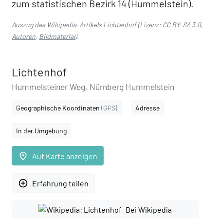
zum statistischen Bezirk 14 (Hummelstein).
Auszug des Wikipedia-Artikels
Lichtenhof
(Lizenz:
CC BY-SA 3.0
,
Autoren
,
Bildmaterial
).
Lichtenhof
Hummelsteiner Weg, Nürnberg Hummelstein
Geographische Koordinaten
(GPS)
Adresse
In der Umgebung
place
Auf Karte anzeigen
add_circle_outline
Erfahrung teilen
Bei Wikipedia