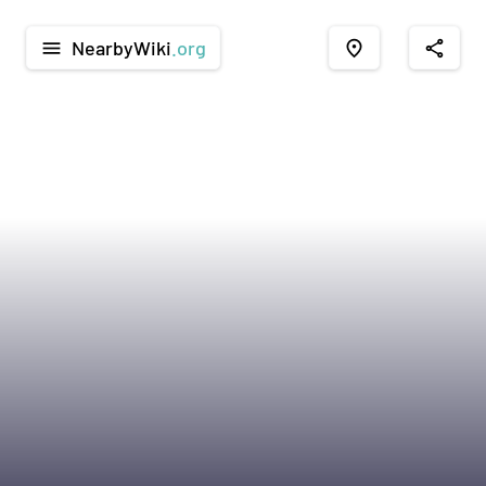
NearbyWiki
.org
menu
place
share