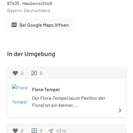
87435 , Haubenschloß
Bayern, Deutschland
map
Bei Google Maps öffnen
In der Umgebung
favorite
0
0
reviews
Flora-Tempel
Der Flora-Tempel (auch Pavillon der
Flora) ist ein kleiner,
navigate_next
denkmalgeschützter Gartenpavillon,
der sich östlich der Harmonie am
Finanzamt in Kempten (Allgäu)
favorite
0
0
near_me
43
m
reviews