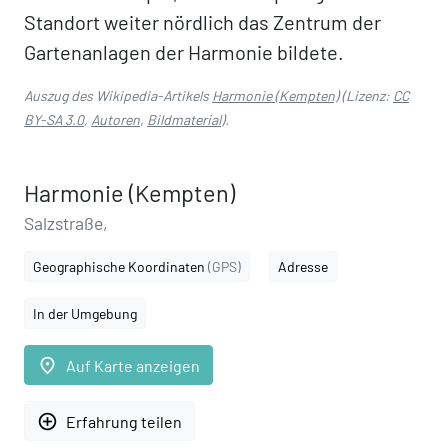
Standort weiter nördlich das Zentrum der
Gartenanlagen der Harmonie bildete.
Auszug des Wikipedia-Artikels
Harmonie (Kempten)
(Lizenz:
CC
BY-SA 3.0
,
Autoren
,
Bildmaterial
).
Harmonie (Kempten)
Salzstraße,
Geographische Koordinaten
(GPS)
Adresse
In der Umgebung
place
Auf Karte anzeigen
add_circle_outline
Erfahrung teilen