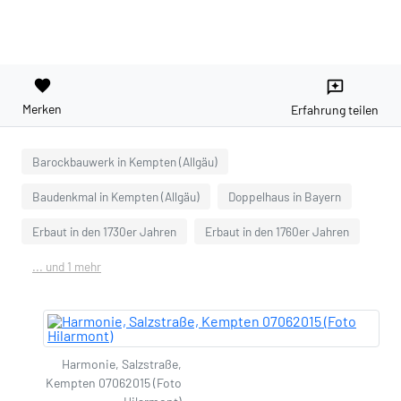
favorite
reviews
Merken
Erfahrung teilen
Barockbauwerk in Kempten (Allgäu)
Baudenkmal in Kempten (Allgäu)
Doppelhaus in Bayern
Erbaut in den 1730er Jahren
Erbaut in den 1760er Jahren
... und 1 mehr
Harmonie, Salzstraße,
Kempten 07062015 (Foto