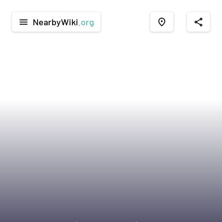
NearbyWiki
.org
menu
place
share