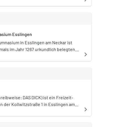
gebiet ist der Landkreis Esslingen.
asium Esslingen
ymnasium in Esslingen am Neckar ist
tmals im Jahr 1267 urkundlich belegten
navigate_next
hervorgegangen und gehört somit zu
Schulen in Deutschland. Das Gymnasium
ch Theodor Georgii benannt.
reibweise: DAS DICK) ist ein Freizeit-
n der Kollwitzstraße 1 in Esslingen am
navigate_next