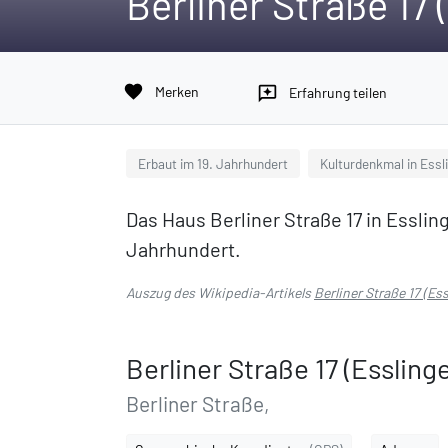
Berliner Straße 17 
favorite
Merken
reviews
Erfahrung teilen
Erbaut im 19. Jahrhundert
Kulturdenkmal in Ess
Das Haus Berliner Straße 17 in Essli
Jahrhundert.
Auszug des Wikipedia-Artikels
Berliner Straße 17 (Es
Berliner Straße 17 (Essling
Berliner Straße,