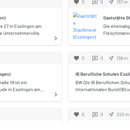
favorite
0
0
near_me
157
m
reviews
en)
Gaststätte S
e 27 in Esslingen am
Die ehemalig
e Unternehmervilla.
Fleischmanns
navigate_next
am Neckar is
Hermann Fal
favorite
0
0
near_me
156
m
reviews
ingen)
IB Berufliche Schulen Essl
aße 19 ist ein
BW Die IB Beruflichen Sch
de in Esslingen am
Internationalen Bund (IB) 
navigate_next
rsprünglich die
Abschlüssen Fachhochschul
hinen-Fabrik Boley &
Hauptschulabschluss.
favorite
0
0
near_me
220
m
reviews