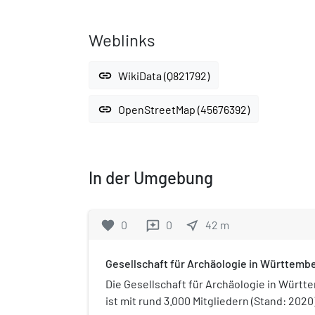
Weblinks
link
WikiData (Q821792)
link
OpenStreetMap (45676392)
In der Umgebung
favorite
0
0
near_me
42
m
reviews
Gesellschaft für Archäologie in Württemb
Die Gesellschaft für Archäologie in Würt
ist mit rund 3.000 Mitgliedern (Stand: 2020