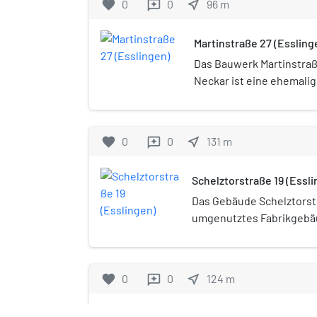
favorite
0
0
near_me
96
m
reviews
Martinstraße 27 (Essling
Das Bauwerk Martinstraß
Neckar ist eine ehemalig
favorite
0
0
near_me
131
m
reviews
Schelztorstraße 19 (Essl
Das Gebäude Schelztorstr
umgenutztes Fabrikgebäu
Neckar. Es beherbergte u
Präzisions-Werkzeugmasc
Leinen.
favorite
0
0
near_me
124
m
reviews