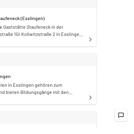
taufeneck (Esslingen)
e Gaststätte Staufeneck in der
traße 10/ Kollwitzstraße 2 in Esslingen
navigate_next
t ein historistisches Bauwerk von
ch.
ingen
ulen in Esslingen gehören zum
und bieten Bildungsgänge mit den
navigate_next
reife, Fachschulreife und
chat_bubble_outline