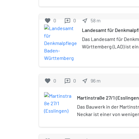
historischen Vereine in Deutschland und ei
Interessenverband für die Belange der B
favorite
0
0
near_me
58
m
reviews
Landesamt für Denkmalp
Das Landesamt für Denkm
Württemberg (LAD) ist ein
Regierungspräsidiums Stut
ist zuständig für übergeo
Denkmalpflege in Baden-W
ist in Esslingen am Neckar
favorite
0
0
near_me
96
m
reviews
Martinstraße 27/1 (Esslingen
Das Bauwerk in der Martinstr
Neckar ist einer von wenige
doppelstöckigen Pferdeställ