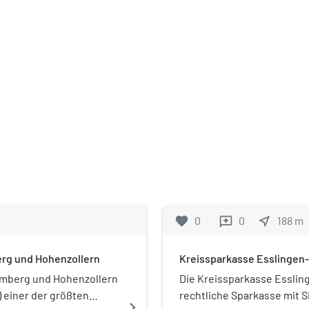
favorite
0
0
near_me
188
m
reviews
erg und Hohenzollern
Kreissparkasse Esslingen
temberg und Hohenzollern
Die Kreissparkasse Essling
) einer der größten
rechtliche Sparkasse mit S
navigate_next