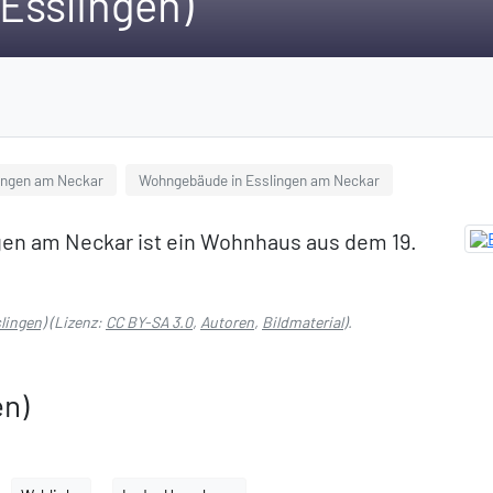
(Esslingen)
lingen am Neckar
Wohngebäude in Esslingen am Neckar
ngen am Neckar ist ein Wohnhaus aus dem 19.
slingen)
(Lizenz:
CC BY-SA 3.0
,
Autoren
,
Bildmaterial
).
en)