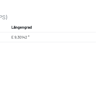
PS)
Längengrad
E 9.30142 °