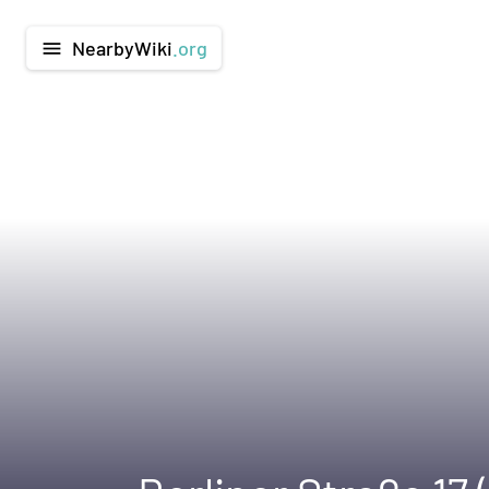
NearbyWiki
.org
menu