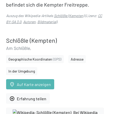
befindet sich die Kempter Freitreppe.
Auszug des Wikipedia-Artikels
Schlößle (Kempten)
(Lizenz:
CC
BY-SA 3.0
,
Autoren
,
Bildmaterial
).
Schlößle (Kempten)
Am Schlößle,
Geographische Koordinaten
(GPS)
Adresse
In der Umgebung
place
Auf Karte anzeigen
add_circle_outline
Erfahrung teilen
Bei Wikipedia