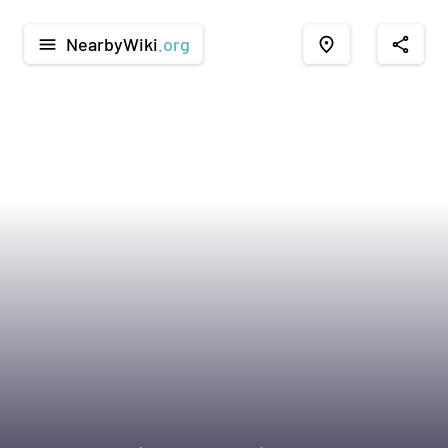
NearbyWiki
.org
menu
place
share