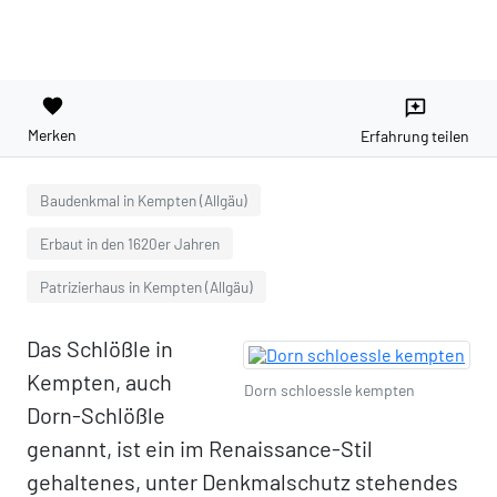
favorite
reviews
Merken
Erfahrung teilen
Baudenkmal in Kempten (Allgäu)
Erbaut in den 1620er Jahren
Patrizierhaus in Kempten (Allgäu)
Das Schlößle in
Kempten, auch
Dorn schloessle kempten
Dorn-Schlößle
genannt, ist ein im Renaissance-Stil
gehaltenes, unter Denkmalschutz stehendes