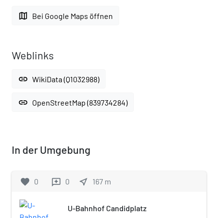
map
Bei Google Maps öffnen
Weblinks
link
WikiData (Q1032988)
link
OpenStreetMap (839734284)
In der Umgebung
favorite
0
0
near_me
167
m
reviews
U-Bahnhof Candidplatz