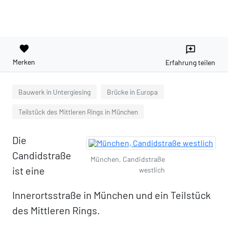
favorite
reviews
Merken
Erfahrung teilen
Bauwerk in Untergiesing
Brücke in Europa
Teilstück des Mittleren Rings in München
Die
Candidstraße
München, Candidstraße
ist eine
westlich
Innerortsstraße in München und ein Teilstück
des Mittleren Rings.