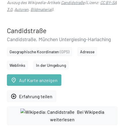
Auszug des Wikipedia-Artikels
Candidstraße
(Lizenz:
CC BY-SA
3.0
,
Autoren
,
Bildmaterial
).
Candidstraße
Candidstraße, München Untergiesing-Harlaching
Geographische Koordinaten
(GPS)
Adresse
Weblinks
In der Umgebung
place
Auf Karte anzeigen
add_circle_outline
Erfahrung teilen
Bei Wikipedia
weiterlesen