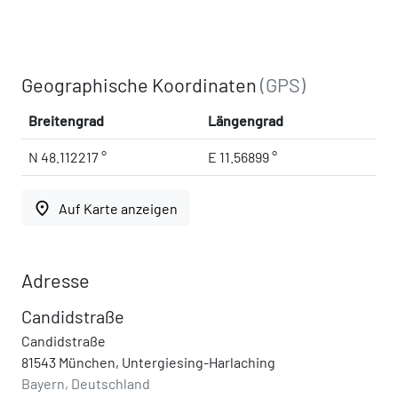
Geographische Koordinaten
(GPS)
Breitengrad
Längengrad
N 48.112217 °
E 11.56899 °
place
Auf Karte anzeigen
Adresse
Candidstraße
Candidstraße
81543 München, Untergiesing-Harlaching
Bayern, Deutschland