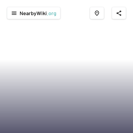
NearbyWiki
.org
menu
place
share