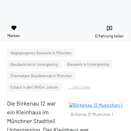
favorite
reviews
Merken
Erfahrung teilen
Abgegangenes Bauwerk in München
Baudenkmal in Untergiesing
Bauwerk in Untergiesing
Ehemaliges Baudenkmal in München
Erbaut in den 1840er Jahren
... und 1 mehr
Die Birkenau 12 war
ein Kleinhaus im
Birkenau 12 Muenchen 1
Münchner Stadtteil
Untergiesing. Das Kleinhaus war