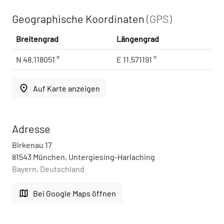
Geographische Koordinaten
(GPS)
Breitengrad
Längengrad
N 48.118051 °
E 11.571191 °
place
Auf Karte anzeigen
Adresse
Birkenau 17
81543 München, Untergiesing-Harlaching
Bayern, Deutschland
map
Bei Google Maps öffnen