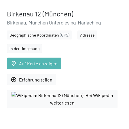
Birkenau 12 (München)
Birkenau, München Untergiesing-Harlaching
Geographische Koordinaten
(GPS)
Adresse
In der Umgebung
place
Auf Karte anzeigen
add_circle_outline
Erfahrung teilen
Bei Wikipedia
weiterlesen