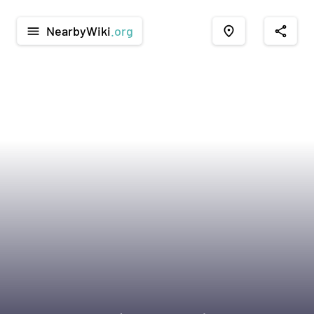
NearbyWiki
.org
menu
place
share