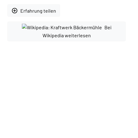
add_circle_outline
Erfahrung teilen
Bei
Wikipedia weiterlesen