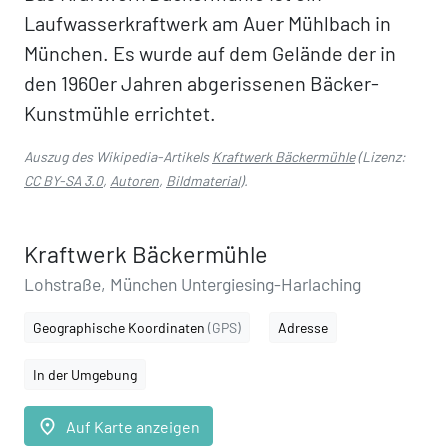
Laufwasserkraftwerk am Auer Mühlbach in
München. Es wurde auf dem Gelände der in
den 1960er Jahren abgerissenen Bäcker-
Kunstmühle errichtet.
Auszug des Wikipedia-Artikels
Kraftwerk Bäckermühle
(Lizenz:
CC BY-SA 3.0
,
Autoren
,
Bildmaterial
).
Kraftwerk Bäckermühle
Lohstraße, München Untergiesing-Harlaching
Geographische Koordinaten
(GPS)
Adresse
In der Umgebung
place
Auf Karte anzeigen