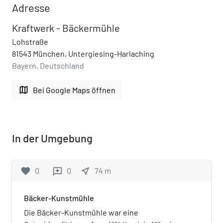
Adresse
Kraftwerk - Bäckermühle
Lohstraße
81543 München, Untergiesing-Harlaching
Bayern, Deutschland
map
Bei Google Maps öffnen
In der Umgebung
favorite
0
0
near_me
74
m
reviews
Bäcker-Kunstmühle
Die Bäcker-Kunstmühle war eine