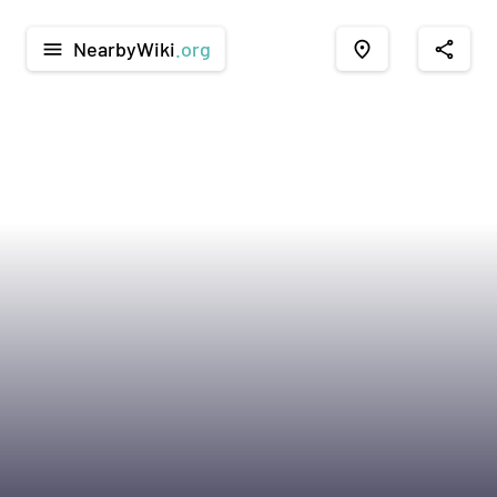
NearbyWiki
.org
menu
place
share