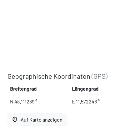
Geographische Koordinaten
(GPS)
Breitengrad
Längengrad
N 48.111239 °
E 11.572246 °
place
Auf Karte anzeigen