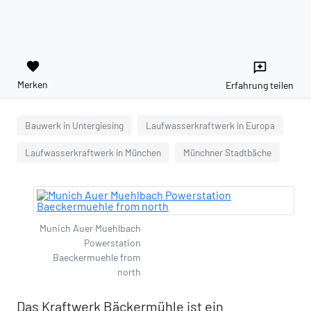
favorite
reviews
Merken
Erfahrung teilen
Bauwerk in Untergiesing
Laufwasserkraftwerk in Europa
Laufwasserkraftwerk in München
Münchner Stadtbäche
Munich Auer Muehlbach
Powerstation
Baeckermuehle from
north
Das Kraftwerk Bäckermühle ist ein