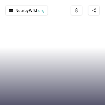
NearbyWiki
.org
menu
place
share