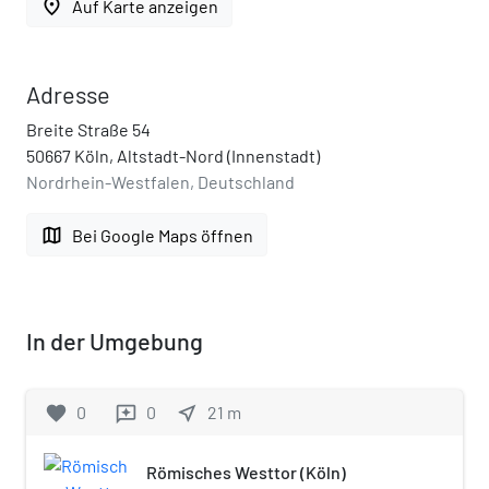
place
Auf Karte anzeigen
Adresse
Breite Straße 54
50667 Köln, Altstadt-Nord (Innenstadt)
Nordrhein-Westfalen, Deutschland
map
Bei Google Maps öffnen
In der Umgebung
favorite
0
0
near_me
21
m
reviews
Römisches Westtor (Köln)