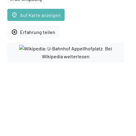
place
Auf Karte anzeigen
add_circle_outline
Erfahrung teilen
Bei
Wikipedia weiterlesen