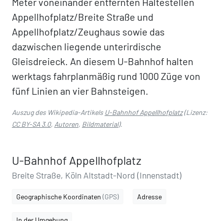
Meter voneinander entfernten Haltestellen
Appellhofplatz/Breite Straße und
Appellhofplatz/Zeughaus sowie das
dazwischen liegende unterirdische
Gleisdreieck. An diesem U-Bahnhof halten
werktags fahrplanmäßig rund 1000 Züge von
fünf Linien an vier Bahnsteigen.
Auszug des Wikipedia-Artikels
U-Bahnhof Appellhofplatz
(Lizenz:
CC BY-SA 3.0
,
Autoren
,
Bildmaterial
).
U-Bahnhof Appellhofplatz
Breite Straße, Köln Altstadt-Nord (Innenstadt)
Geographische Koordinaten
(GPS)
Adresse
In der Umgebung